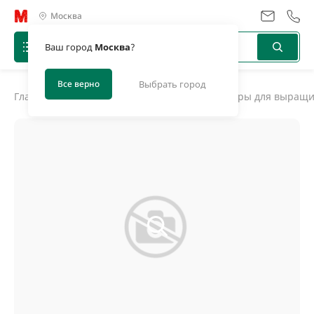
Москва
Ваш город
Москва
?
Все верно
Выбрать город
Главная
/
Каталог
/
Травосмеси, сидераты
/
Наборы для выращ