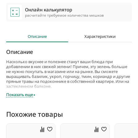
Онлайн калькулятор
расчитайте требуемое количества мешков
Описание
Характеристики
Описание
Насколько вкуснее и полезнее станут ваши блюда при
добавлении в них свежей зелени! Причем, эту зелень больше
не нужно покупать в магазине или на рынке. Вы сможете
выращивать базилик, укроп, горчицу, тмин, кориандр и другие
пряные травы на подоконнике в собственной квартире. Или на
застекленном балконе.
Показать еще
Причем, выращивать их можно в течение всего года. И, значит,
свежая зелень всегда будет на вашем столе.
Чтобы выращивать зелень, не нужно быть опытным
Похожие товары
огородником. Нужно просто купить комплект для
выращивания зелени в банках. В этих комплектах –
проверенные семена и специально подобранные для каждого
из растений почвенные смеси.