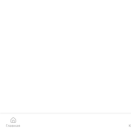
Главная
К