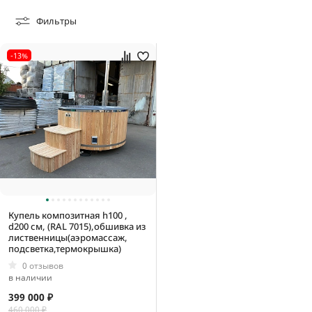
Фильтры
2000 мм
-13%
1000 мм
Купель композитная h100 ,
d200 см, (RAL 7015),обшивка из
лиственницы(аэромассаж,
подсветка,термокрышка)
0 отзывов
в наличии
399 000 ₽
460 000 ₽