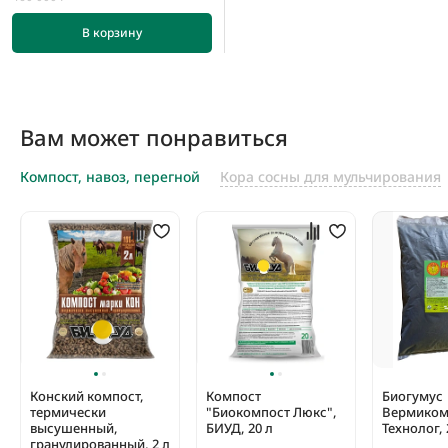
В корзину
Вам может понравиться
Компост, навоз, перегной
Кора сосны для мульчирования
Конский компост,
Компост
Биогумус
термически
"Биокомпост Люкс",
Вермиком
высушенный,
БИУД, 20 л
Технолог, 
гранулированный, 2 л