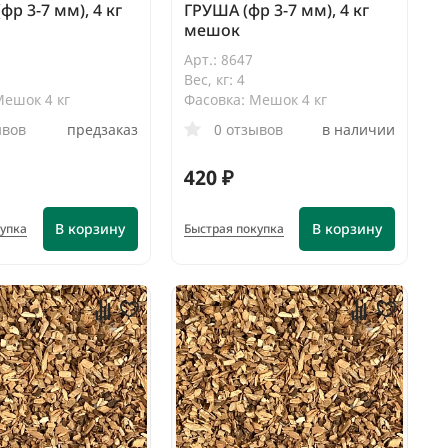
фр 3-7 мм), 4 кг
ГРУША (фр 3-7 мм), 4 кг
мешок
Арт.: 8647
Вес, кг: 4
Мешок 4 кг
Фасовка: Мешок 4 кг
ывов
предзаказ
0 отзывов
в наличии
420 ₽
В корзину
В корзину
купка
Быстрая покупка