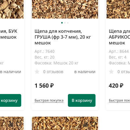
ия, БУК
Щепа для копчения,
Щепа для
г мешок
ГРУША (фр 3-7 мм), 20 кг
АБРИКОС 
мешок
мешок
Арт.: 7640
Арт.: 8644
Вес, кг: 20
Вес, кг: 4
кг
Фасовка: Мешок 20 кг
Фасовка: 
в наличии
0 отзывов
в наличии
0 отз
1 560 ₽
420 ₽
 корзину
В корзину
Быстрая покупка
Быстрая по