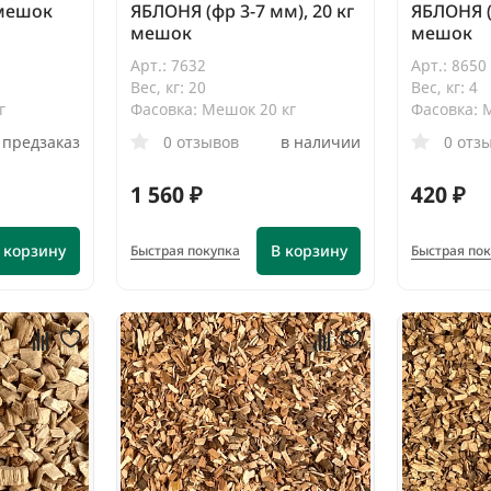
 мешок
ЯБЛОНЯ (фр 3-7 мм), 20 кг
ЯБЛОНЯ (
мешок
мешок
Арт.: 7632
Арт.: 8650
Вес, кг: 20
Вес, кг: 4
г
Фасовка: Мешок 20 кг
Фасовка: 
предзаказ
0 отзывов
в наличии
0 отз
1 560 ₽
420 ₽
 корзину
В корзину
Быстрая покупка
Быстрая по