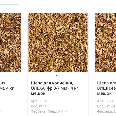
ия,
Щепа для копчения,
Щепа для
), 4 кг
ОЛЬХА (фр 3-7 мм), 4 кг
ВИШНЯ (ф
мешок
мешок
Арт.: 8649
Арт.: 7631
Вес, кг: 4
Вес, кг: 20
г
Фасовка: Мешок 4 кг
Фасовка: 