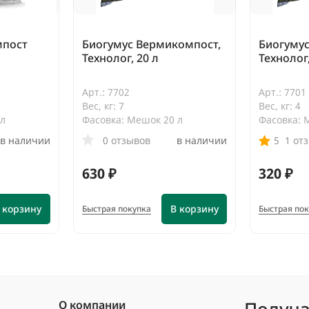
мпост
Биогумус Вермикомпост,
Биогуму
Технолог, 20 л
Технолог,
Арт.: 7702
Арт.: 7701
Вес, кг: 7
Вес, кг: 4
 л
Фасовка: Мешок 20 л
Фасовка: 
в наличии
0 отзывов
в наличии
5
1 от
630 ₽
320 ₽
 корзину
В корзину
Быстрая покупка
Быстрая по
Получа
О компании