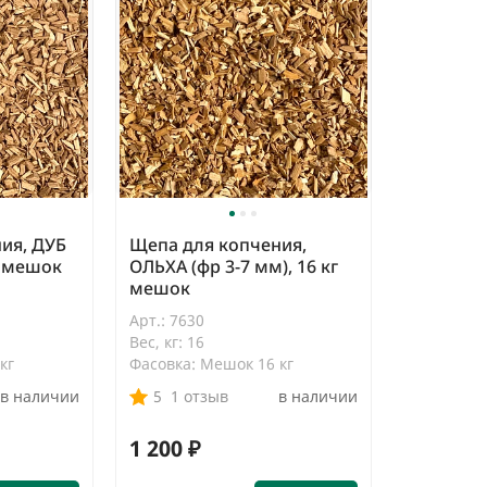
ия, ДУБ
Щепа для копчения,
г мешок
ОЛЬХА (фр 3-7 мм), 16 кг
мешок
Арт.: 7630
Вес, кг: 16
кг
Фасовка: Мешок 16 кг
в наличии
5
1 отзыв
в наличии
1 200 ₽