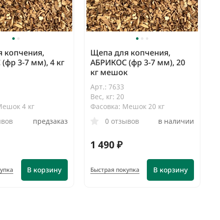
 копчения,
Щепа для копчения,
(фр 3-7 мм), 4 кг
АБРИКОС (фр 3-7 мм), 20
кг мешок
Арт.: 7633
Вес, кг: 20
Мешок 4 кг
Фасовка: Мешок 20 кг
ывов
предзаказ
0 отзывов
в наличии
1 490 ₽
В корзину
В корзину
купка
Быстрая покупка