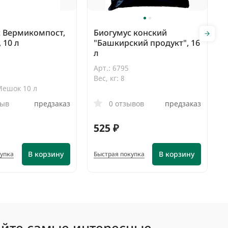
с Вермикомпост,
Биогумус конский
 10 л
"Башкирский продукт", 16
л
Арт.: 6795
Вес, кг: 8
Мешок 10 л
зыв
предзаказ
0 отзывов
предзаказ
525 ₽
В корзину
В корзину
купка
Быстрая покупка
йте самые интересные