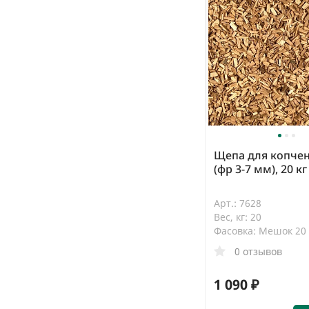
Щепа для копчен
(фр 3-7 мм), 20 к
Арт.: 7628
Вес, кг: 20
Фасовка: Мешок 20 
0 отзывов
1 090 ₽