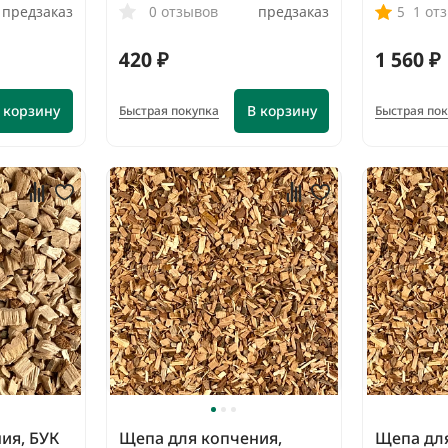
предзаказ
0 отзывов
предзаказ
5
1 от
420 ₽
1 560 ₽
 корзину
В корзину
Быстрая покупка
Быстрая по
ия, БУК
Щепа для копчения,
Щепа для