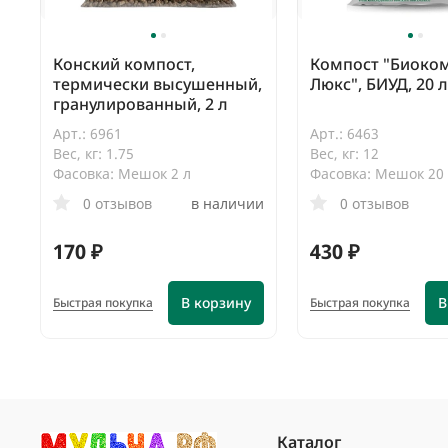
Конский компост,
Компост "Биоко
термически высушенный,
Люкс", БИУД, 20 л
гранулированный, 2 л
Арт.: 6961
Арт.: 6463
Вес, кг: 1.75
Вес, кг: 12
Фасовка: Мешок 2 л
Фасовка: Мешок 20
0 отзывов
в наличии
0 отзывов
170 ₽
430 ₽
В корзину
В
Быстрая покупка
Быстрая покупка
Каталог