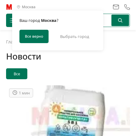
Москва
Ваш город
Москва
?
Все верно
Выбрать город
Главная
/
Новости
Новости
Все
1 мин