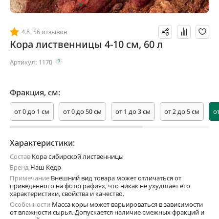
4.8
56 отзывов
Кора лиственницы 4-10 см, 60 л
Артикул:
1170
Фракция, см:
от 0 до 1 см
от 0 до 50 см
от 1 до 3 см
от 2 до 5 см
о
Характеристики:
Состав
Кора сибирской лиственницы
Бренд
Наш Кедр
Примечание
Внешний вид товара может отличаться от
приведенного на фотографиях, что никак не ухудшает его
характеристики, свойства и качество.
Особенности
Масса коры может варьироваться в зависимости
от влажности сырья. Допускается наличие смежных фракций и