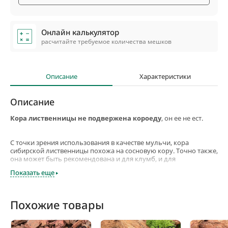
Онлайн калькулятор
расчитайте требуемое количества мешков
Описание
Характеристики
Описание
Кора лиственницы не подвержена короеду
, он ее не ест.
С точки зрения использования в качестве мульчи, кора
сибирской лиственницы похожа на сосновую кору. Точно также,
она может быть рекомендована и для клумб, и для
приствольных кругов деревьев (в особенности хвойных) и для
Показать еще
различных пустых пространств на участке.
Что же касается свойств, то в них есть некоторые различия,
которые обуславливают преимущества мульчи из коры
Похожие товары
лиственницы.
Например, долговечность. О том, насколько долго могут