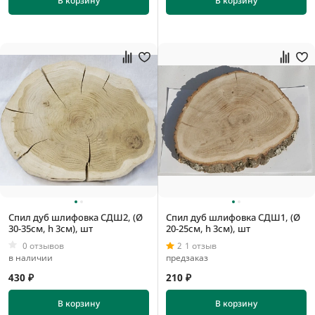
В корзину
В корзину
200 мм
250 мм
300 мм
150 мм
200 мм
250 мм
300 мм
Спил дуб шлифовка СДШ2, (Ø
Спил дуб шлифовка СДШ1, (Ø
30-35см, h 3см), шт
20-25см, h 3см), шт
0 отзывов
2
1 отзыв
в наличии
предзаказ
430 ₽
210 ₽
В корзину
В корзину
100 мм