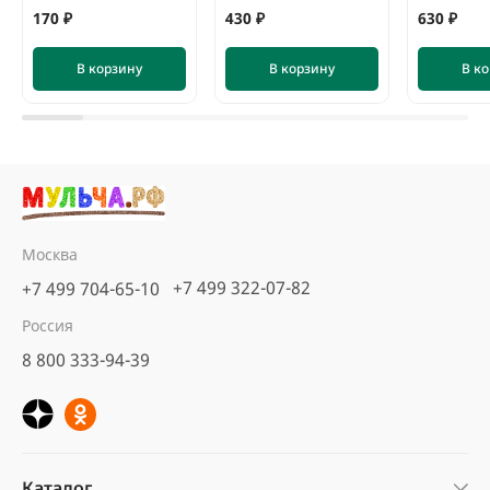
170 ₽
430 ₽
630 ₽
В корзину
В корзину
В к
Москва
+7 499 322-07-82
+7 499 704-65-10
Кора сосны Стандарт
Россия
нефракционная, 60 л
8 800 333-94-39
5
6 отзывов
предзаказ
560 ₽
В корзину
Каталог