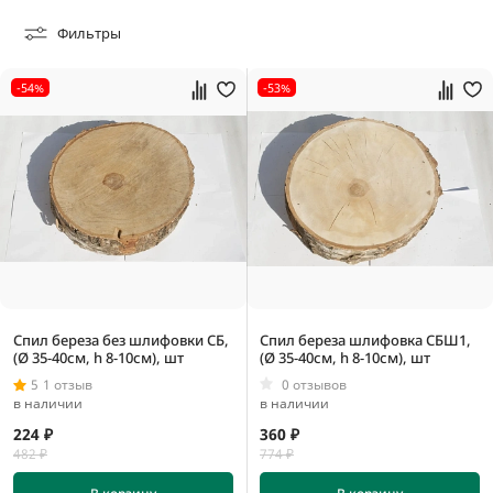
0,35 кг
Фильтры
0,5 кг
0,6 кг
-54%
-53%
0,00045 м3
0,0008 м3
0,0012 м3
0,00125 м3
Спил береза без шлифовки СБ,
Спил береза шлифовка СБШ1,
(Ø 35-40см, h 8-10см), шт
(Ø 35-40см, h 8-10см), шт
5
1 отзыв
0 отзывов
в наличии
в наличии
224 ₽
360 ₽
482 ₽
774 ₽
150 мм