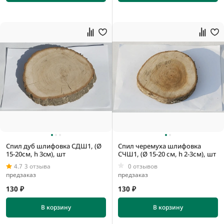
Спил дуб шлифовка СДШ1, (Ø
Спил черемуха шлифовка
15-20см, h 3cм), шт
СЧШ1, (Ø 15-20 см, h 2-3см), шт
4.7
3 отзыва
0 отзывов
предзаказ
предзаказ
130 ₽
130 ₽
В корзину
В корзину