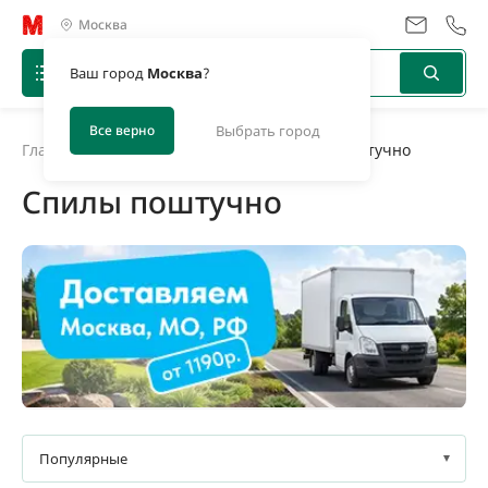
Москва
Ваш город
Москва
?
Все верно
Выбрать город
Главная
/
Каталог
/
Садовый декор
/
Спилы поштучно
Спилы поштучно
Товары в наличии
Под заказ
Популярные
0,3 кг