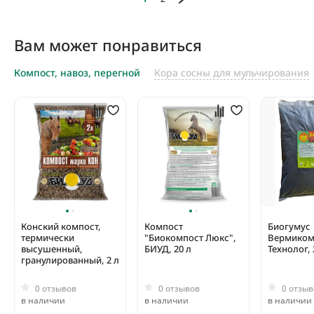
Вам может понравиться
Компост, навоз, перегной
Кора сосны для мульчирования
Конский компост,
Компост
Биогумус
термически
"Биокомпост Люкс",
Вермиком
высушенный,
БИУД, 20 л
Технолог, 
гранулированный, 2 л
0 отзывов
0 отзывов
0 отзыв
в наличии
в наличии
в наличии