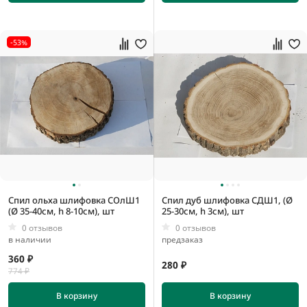
20 мм
30 мм
-53%
80 мм
Спил ольха шлифовка СОлШ1
Спил дуб шлифовка СДШ1, (Ø
(Ø 35-40см, h 8-10см), шт
25-30см, h 3см), шт
0 отзывов
0 отзывов
в наличии
предзаказ
360 ₽
280 ₽
774 ₽
В корзину
В корзину