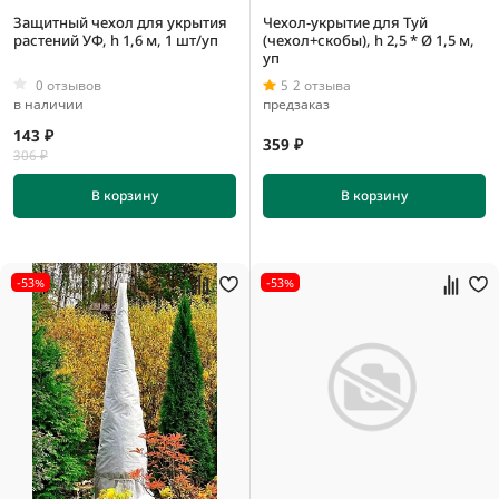
Защитный чехол для укрытия
Чехол-укрытие для Туй
растений УФ, h 1,6 м, 1 шт/уп
(чехол+скобы), h 2,5 * Ø 1,5 м,
уп
0 отзывов
5
2 отзыва
в наличии
предзаказ
143 ₽
359 ₽
306 ₽
В корзину
В корзину
-53%
-53%