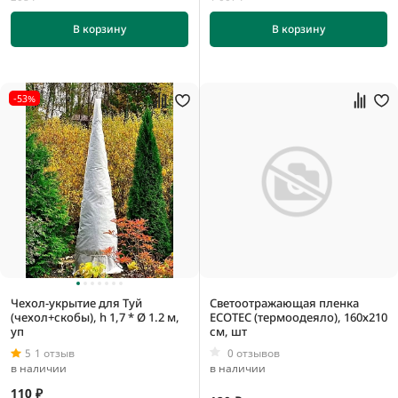
В корзину
В корзину
1000 мм
1200 мм
-53%
1500 мм
1600 мм
1000 мм
1200 мм
Чехол-укрытие для Туй
Светоотражающая пленка
1500 мм
(чехол+скобы), h 1,7 * Ø 1.2 м,
ECOTEC (термоодеяло), 160х210
уп
см, шт
1600 мм
5
1 отзыв
0 отзывов
в наличии
в наличии
110 ₽