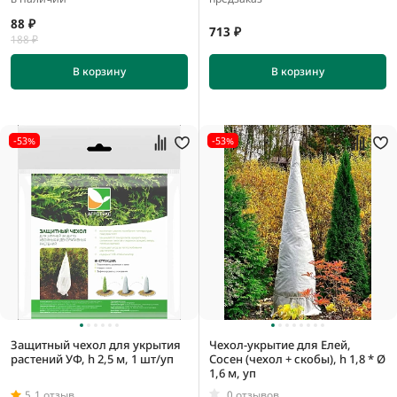
88 ₽
713 ₽
188 ₽
В корзину
В корзину
-53%
-53%
Защитный чехол для укрытия
Чехол-укрытие для Елей,
растений УФ, h 2,5 м, 1 шт/уп
Сосен (чехол + скобы), h 1,8 * Ø
1,6 м, уп
5
1 отзыв
0 отзывов