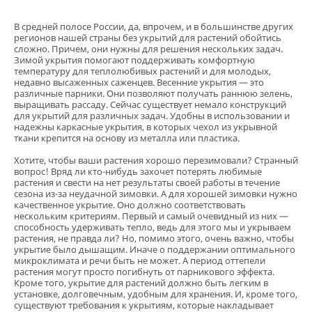
В средней полосе России, да, впрочем, и в большинстве других
регионов нашей страны без укрытий для растений обойтись
сложно. Причем, они нужны для решения нескольких задач.
Зимой укрытия помогают поддерживать комфортную
температуру для теплолюбивых растений и для молодых,
недавно высаженных саженцев. Весенние укрытия — это
различные парники. Они позволяют получать раннюю зелень,
выращивать рассаду. Сейчас существует немало конструкций
для укрытий для различных задач. Удобны в использовании и
Кора сосны Стандарт
надежны каркасные укрытия, в которых чехол из укрывной
нефракционная, 60 л
ткани крепится на основу из металла или пластика.
5
6 отзывов
Хотите, чтобы ваши растения хорошо перезимовали? Странный
предзаказ
вопрос! Вряд ли кто-нибудь захочет потерять любимые
560 ₽
растения и свести на нет результаты своей работы в течение
сезона из-за неудачной зимовки. А для хорошей зимовки нужно
качественное укрытие. Оно должно соответствовать
В корзину
нескольким критериям. Первый и самый очевидный из них —
способность удерживать тепло, ведь для этого мы и укрываем
растения, не правда ли? Но, помимо этого, очень важно, чтобы
укрытие было дышащим. Иначе о поддержании оптимального
микроклимата и речи быть не может. А период оттепели
растения могут просто погибнуть от парникового эффекта.
Кроме того, укрытие для растений должно быть легким в
установке, долговечным, удобным для хранения. И, кроме того,
существуют требования к укрытиям, которые накладывает