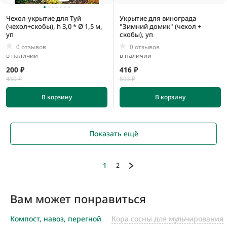
Чехол-укрытие для Туй
Укрытие для винограда
(чехол+скобы), h 3,0 * Ø 1,5 м,
"Зимний домик" (чехол +
уп
скобы), уп
0 отзывов
0 отзывов
в наличии
в наличии
200 ₽
416 ₽
430 ₽
893 ₽
В корзину
В корзину
Показать ещё
1
2
Вам может понравиться
Компост, навоз, перегной
Кора сосны для мульчирования