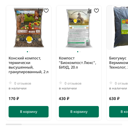
Конский компост,
Компост
Биогумус
термически
"Биокомпост Люкс",
Вермиком
высушенный,
БИУД, 20 л
Технолог, 
гранулированный, 2 л
0 отзывов
0 отзывов
0 отзыв
в наличии
в наличии
в наличии
170 ₽
430 ₽
630 ₽
В корзину
В корзину
В к