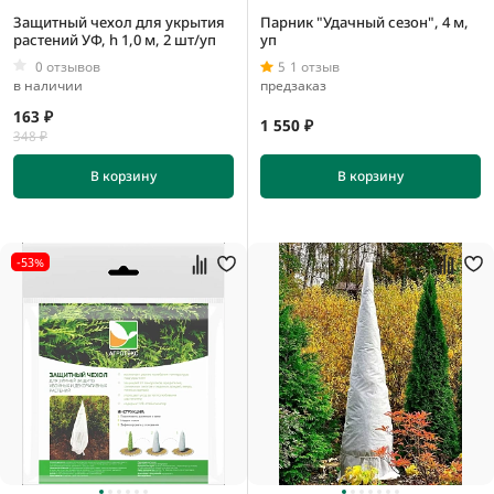
Защитный чехол для укрытия
Парник "Удачный сезон", 4 м,
растений УФ, h 1,0 м, 2 шт/уп
уп
0 отзывов
5
1 отзыв
в наличии
предзаказ
163 ₽
1 550 ₽
348 ₽
В корзину
В корзину
-53%