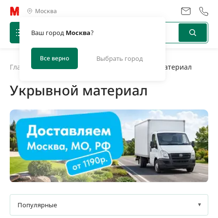
Москва
Ваш город
Москва
?
Все верно
Выбрать город
Главная
/
Каталог
/
Геоматериалы
/
Укрывной материал
Укрывной материал
Упаковка
Товары в наличии
Под заказ
Популярные