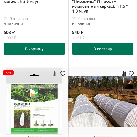
металл, h 2,5 м, уп
"Пирамида" (1 чехол +
композитный каркас), h 1,5 *
1,0 м, уп
0 отзывов
0 отзывов
в наличии
в наличии
508 ₽
540 ₽
1 092 ₽
1 161 ₽
В корзину
В корзину
-53%