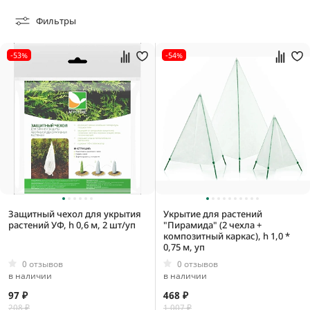
Фильтры
-53%
-54%
0,06 кг
0,1 кг
0,15 кг
0,2 кг
0,0009 м3
Защитный чехол для укрытия
Укрытие для растений
растений УФ, h 0,6 м, 2 шт/уп
"Пирамида" (2 чехла +
0,00336 м3
композитный каркас), h 1,0 *
0,75 м, уп
0,0056 м3
0 отзывов
0 отзывов
0,06144 м3
в наличии
в наличии
97 ₽
468 ₽
208 ₽
1 007 ₽