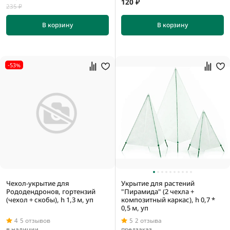
120 ₽
235 ₽
В корзину
В корзину
1 мм
1000 мм
-53%
1300 мм
1500 мм
Чехол-укрытие для
Укрытие для растений
Рододендронов, гортензий
"Пирамида" (2 чехла +
(чехол + скобы), h 1,3 м, уп
композитный каркас), h 0,7 *
0,5 м, уп
4
5 отзывов
5
2 отзыва
в наличии
предзаказ