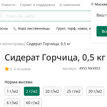
Москв
Новости
Сервис и поддержка
О компании
Ваш 
Сосны
Кора лиственницы
Грунт, торф, навоз, компост
Вс
и монотравы
/
Сидерат Горчица, 0,5 кг
Сидерат Горчица, 0,5 кг
4953 NK4953
Артикул:
5
6 отзывов
Норма высева:
1 г/м2
2 г/м2
20 г/м2
25 г/м2
30 г/м2
6 г/м2
60 г/м2