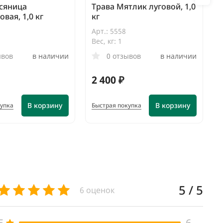
сяница
Трава Мятлик луговой, 1,0
вая, 1,0 кг
кг
Арт.: 5558
Вес, кг: 1
ывов
в наличии
0 отзывов
в наличии
2 400 ₽
В корзину
В корзину
купка
Быстрая покупка
5 / 5
6 оценок
5
6