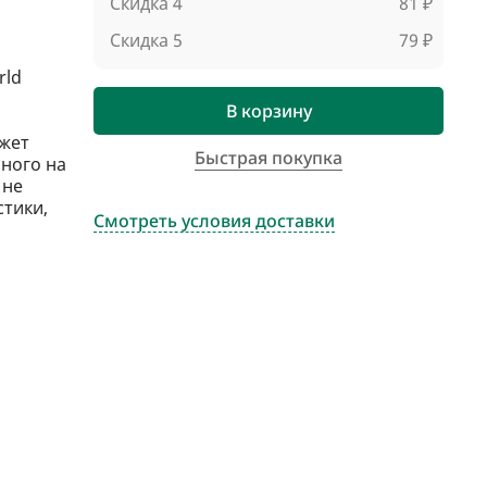
Скидка 4
81 ₽
Скидка 5
79 ₽
rld
В корзину
жет
Быстрая покупка
ного на
 не
стики,
Смотреть условия доставки