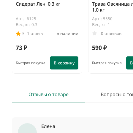
Сидерат Лен, 0,3 кг
Трава Овсяница л
1,0 кг
Арт.: 6125
Арт.: 5550
Вес, кг: 0.3
Вес, кг: 1
5
1 отзыв
в наличии
0 отзывов
73 ₽
590 ₽
В корзину
В
Быстрая покупка
Быстрая покупка
Отзывы о товаре
Вопросы о то
Елена