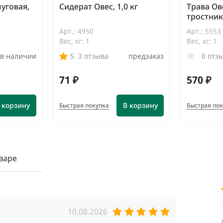
уговая,
Сидерат Овес, 1,0 кг
Трава Ов
тростнико
Арт.: 4950
Арт.: 5553
Вес, кг: 1
Вес, кг: 1
в наличии
5
3 отзыва
предзаказ
0 отз
71 ₽
570 ₽
 корзину
В корзину
Быстрая покупка
Быстрая по
варе
10.08.2026