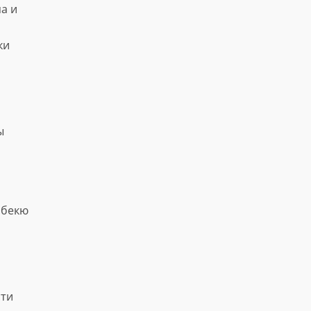
а и
ки
ы
рбекю
сти