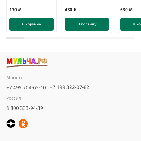
170 ₽
430 ₽
630 ₽
В корзину
В корзину
В к
Москва
+7 499 322-07-82
+7 499 704-65-10
Кора сосны Стандарт
Россия
нефракционная, 60 л
8 800 333-94-39
5
6 отзывов
предзаказ
560 ₽
В корзину