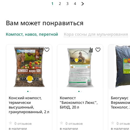
1
2
3
4
Вам может понравиться
Компост, навоз, перегной
Кора сосны для мульчирования
Конский компост,
Компост
Биогумус
термически
"Биокомпост Люкс",
Вермиком
высушенный,
БИУД, 20 л
Технолог, 
гранулированный, 2 л
0 отзывов
0 отзывов
0 отзыв
в наличии
в наличии
в наличии