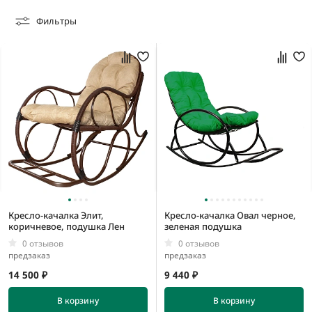
13,5 кг
Фильтры
0,6138 м3
0,703836 м3
Кресло-качалка Элит,
Кресло-качалка Овал черное,
коричневое, подушка Лен
зеленая подушка
1200 мм
0 отзывов
0 отзывов
980 мм
предзаказ
предзаказ
14 500 ₽
9 440 ₽
В корзину
В корзину