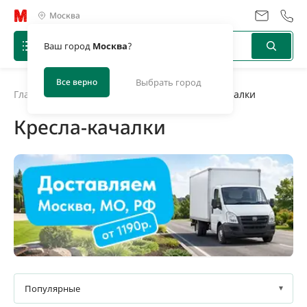
Москва
Ваш город
Москва
?
Все верно
Выбрать город
Главная
/
Каталог
/
Садовая мебель
/
Кресла-качалки
Кресла-качалки
Под заказ
10,5 кг
Популярные
13 кг