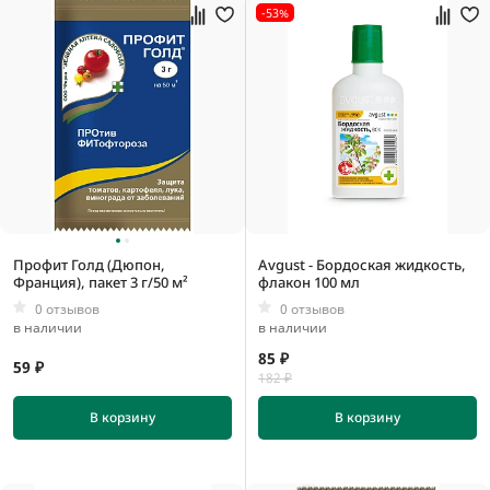
-53%
Профит Голд (Дюпон,
Avgust - Бордоская жидкость,
Франция), пакет 3 г/50 м²
флакон 100 мл
0 отзывов
0 отзывов
в наличии
в наличии
85 ₽
59 ₽
182 ₽
В корзину
В корзину