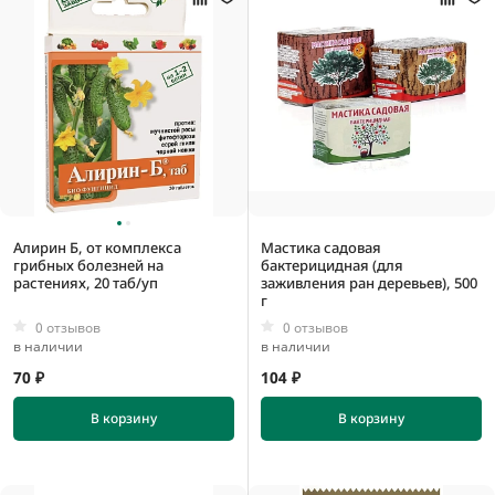
Алирин Б, от комплекса
Мастика садовая
грибных болезней на
бактерицидная (для
растениях, 20 таб/уп
заживления ран деревьев), 500
г
0 отзывов
0 отзывов
в наличии
в наличии
70 ₽
104 ₽
В корзину
В корзину