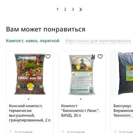
1
2
3
Вам может понравиться
Компост, навоз, перегной
Кора сосны для мульчирования
Конский компост,
Компост
Биогумус
термически
"Биокомпост Люкс",
Вермиком
высушенный,
БИУД, 20 л
Технолог, 
гранулированный, 2 л
0 отзывов
0 отзывов
0 отзыв