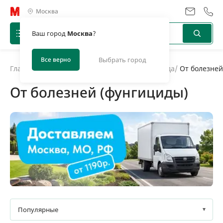
Москва
Ваш город
Москва
?
Все верно
Выбрать город
Главная
/
Каталог
/
Средства защиты дома и сада
/
От болезней
От болезней (фунгициды)
150 г
400 мл
Бутыль
Пакет
Популярные