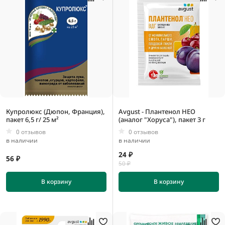
Купролюкс (Дюпон, Франция),
Avgust - Плантенол НЕО
пакет 6,5 г/ 25 м²
(аналог "Хоруса"), пакет 3 г
0 отзывов
0 отзывов
в наличии
в наличии
24 ₽
56 ₽
50 ₽
В корзину
В корзину