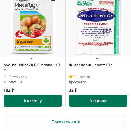
Avgust - Инсайд СК, флакон 10
Фитоспорин, пакет 10 г
мл
0 отзывов
5
1 отзыв
в наличии
предзаказ
102 ₽
32 ₽
В корзину
В корзину
Показать ещё