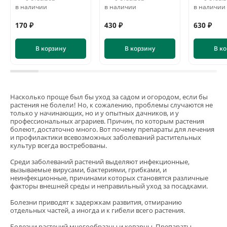
в наличии
в наличии
в наличии
170 ₽
430 ₽
630 ₽
В корзину
В корзину
В к
Насколько проще был бы уход за садом и огородом, если бы
растения не болели! Но, к сожалению, проблемы случаются не
только у начинающих, но и у опытных дачников, и у
профессиональных аграриев. Причин, по которым растения
болеют, достаточно много. Вот почему препараты для лечения
и профилактики всевозможных заболеваний растительных
культур всегда востребованы.
Среди заболеваний растений выделяют инфекционные,
Кора сосны Стандарт
вызываемые вирусами, бактериями, грибками, и
нефракционная, 60 л
неинфекционные, причинами которых становятся различные
факторы внешней среды и неправильный уход за посадками.
5
6 отзывов
предзаказ
Болезни приводят к задержкам развития, отмиранию
560 ₽
отдельных частей, а иногда и к гибели всего растения.
Болезни растений многообразны и коварны. Препараты,