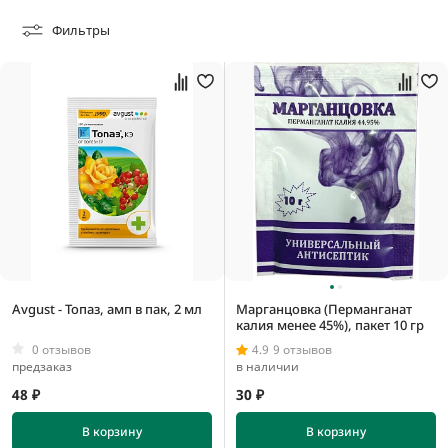
Фильтры
Товары в наличии
Под заказ
0,002 кг
0,003 кг
0,005 кг
0,006 кг
Avgust - Топаз, амп в пак, 2 мл
Марганцовка (Перманганат
калия менее 45%), пакет 10 гр
0 отзывов
4.9
9 отзывов
предзаказ
в наличии
48 ₽
30 ₽
В корзину
В корзину
0,000012495 м3