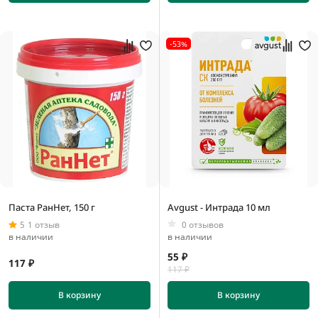
0,00002 м3
0,00004 м3
-53%
0,000056265 м3
100 мм
120 мм
125 мм
130 мм
Паста РанНет, 150 г
Avgust - Интрада 10 мл
5
1 отзыв
0 отзывов
в наличии
в наличии
55 ₽
117 ₽
117 ₽
В корзину
В корзину
10 мм