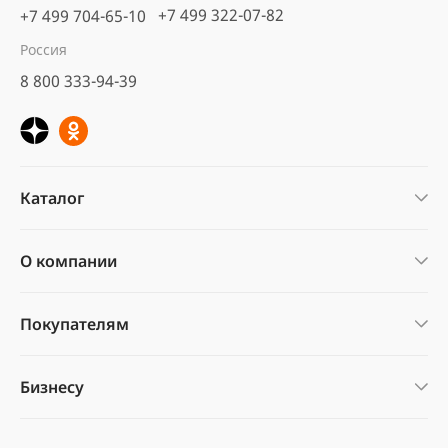
+7 499 322-07-82
+7 499 704-65-10
Кора сосны Стандарт
Россия
нефракционная, 60 л
8 800 333-94-39
5
6 отзывов
предзаказ
560 ₽
В корзину
Каталог
О компании
Покупателям
Бизнесу