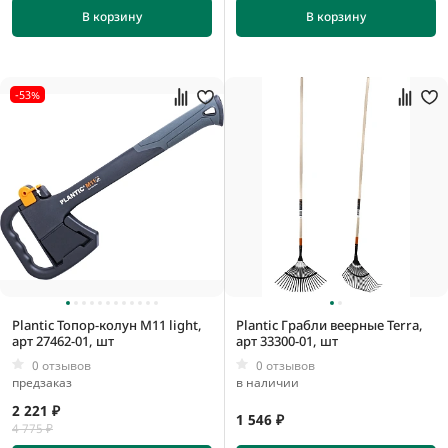
100 мм
В корзину
В корзину
110 мм
115 мм
-53%
UNI
Plantic Топор-колун M11 light,
Plantic Грабли веерные Terra,
арт 27462-01, шт
арт 33300-01, шт
0 отзывов
0 отзывов
предзаказ
в наличии
2 221 ₽
1 546 ₽
4 775 ₽