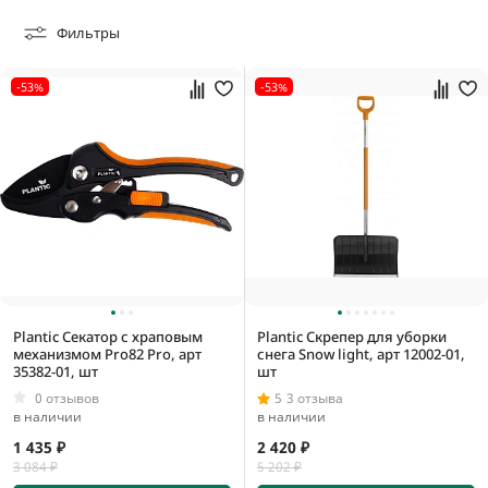
0,05 кг
Фильтры
0,06 кг
0,07 кг
-53%
-53%
0,000060282 м3
0,0001056 м3
0,00013475 м3
0,0001377 м3
Plantic Секатор с храповым
Plantic Скрепер для уборки
механизмом Pro82 Pro, арт
снега Snow light, арт 12002-01,
35382-01, шт
шт
0 отзывов
5
3 отзыва
в наличии
в наличии
1 435 ₽
2 420 ₽
3 084 ₽
5 202 ₽
1005 мм