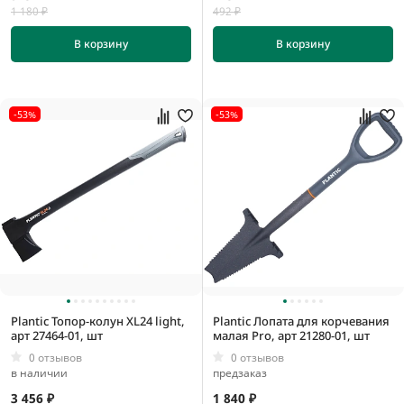
1 180 ₽
492 ₽
В корзину
В корзину
-53%
-53%
Plantic Топор-колун XL24 light,
Plantic Лопата для корчевания
арт 27464-01, шт
малая Pro, арт 21280-01, шт
0 отзывов
0 отзывов
в наличии
предзаказ
3 456 ₽
1 840 ₽