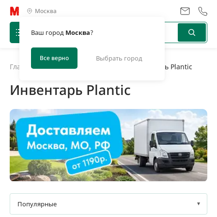
Москва
Ваш город
Москва
?
Все верно
Выбрать город
Главная
/
Каталог
/
Инструментарий
/
Инвентарь Plantic
Инвентарь Plantic
Товары в наличии
Под заказ
Популярные
0,03 кг