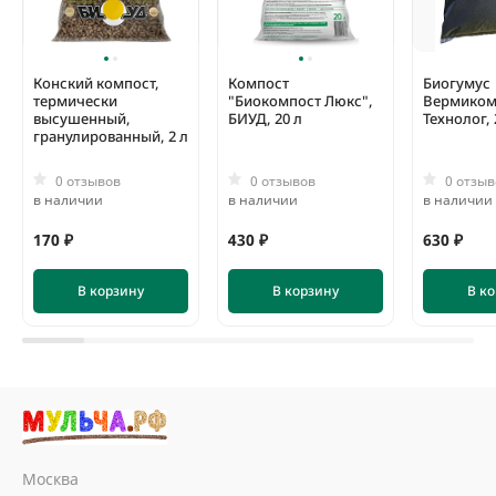
Конский компост,
Компост
Биогумус
термически
"Биокомпост Люкс",
Вермиком
высушенный,
БИУД, 20 л
Технолог, 
гранулированный, 2 л
0 отзывов
0 отзывов
0 отзыв
в наличии
в наличии
в наличии
170 ₽
430 ₽
630 ₽
В корзину
В корзину
В к
Москва