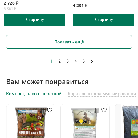
2 726 ₽
4 231 ₽
5 861 ₽
В корзину
В корзину
Показать ещё
1
2
3
4
5
Вам может понравиться
Компост, навоз, перегной
Кора сосны для мульчирования