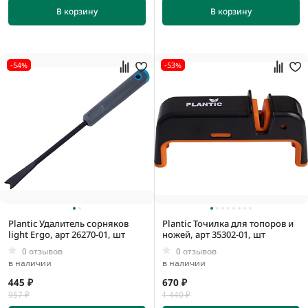
1050 мм
В корзину
В корзину
1120 мм
1130 мм
-54%
-53%
100 мм
105 мм
107 мм
110 мм
Plantic Удалитель сорняков
Plantic Точилка для топоров и
light Ergo, арт 26270-01, шт
ножей, арт 35302-01, шт
0 отзывов
0 отзывов
в наличии
в наличии
445 ₽
670 ₽
957 ₽
1 440 ₽
10 мм