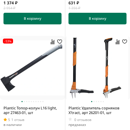
1 374 ₽
631 ₽
2 954 ₽
1 356 ₽
В корзину
В корзину
-53%
Plantic Топор-колун L16 light,
Plantic Удалитель сорняков
арт 27463-01, шт
X’tract, арт 26201-01, шт
5
1 отзыв
0 отзывов
в наличии
предзаказ