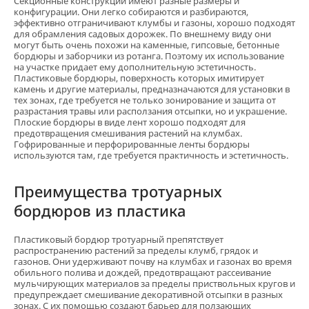
Секционные конструкции имеют разные размеры и
конфигурации. Они легко собираются и разбираются,
эффективно отграничивают клумбы и газоны, хорошо подходят
для обрамления садовых дорожек. По внешнему виду они
могут быть очень похожи на каменные, гипсовые, бетонные
бордюры и заборчики из ротанга. Поэтому их использование
на участке придает ему дополнительную эстетичность.
Пластиковые бордюры, поверхность которых имитирует
камень и другие материалы, предназначаются для установки в
тех зонах, где требуется не только зонирование и защита от
разрастания травы или расползания отсыпки, но и украшение.
Плоские бордюры в виде лент хорошо подходят для
предотвращения смешивания растений на клумбах.
Гофрированные и перфорированные ленты бордюры
используются там, где требуется практичность и эстетичность.
Преимущества тротуарных
бордюров из пластика
Пластиковый бордюр тротуарный препятствует
распространению растений за пределы клумб, грядок и
газонов. Они удерживают почву на клумбах и газонах во время
обильного полива и дождей, предотвращают рассеивание
мульчирующих материалов за пределы приствольных кругов и
предупреждает смешивание декоративной отсыпки в разных
зонах. С их помощью создают барьер для ползающих