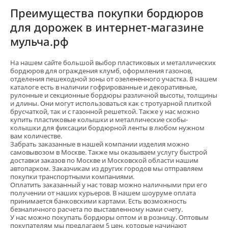
Преимущества покупки бордюров
для дорожек в интернет-магазине
мульча.рф
На нашем сайте большой выбор пластиковых и металлических
бордюров для ограждения клумб, оформления газонов,
отделения пешеходной зоны от озелененного участка. В нашем
каталоге есть в наличии гофрированные и декоративные,
рулонные и секционные бордюры различной высоты, толщины
и длины. Они могут использоваться как с тротуарной плиткой
брусчаткой, так и с газонной решеткой. Также у нас можно
купить пластиковые колышки и металлические скобы-
колышки для фиксации бордюрной ленты в любом нужном
вам количестве.
Забрать заказанные в нашей компании изделия можно
самовывозом в Москве. Также мы оказываем услугу быстрой
доставки заказов по Москве и Московской области нашим
автопарком. Заказчикам из других городов мы отправляем
покупки транспортными компаниями.
Оплатить заказанный у нас товар можно наличными при его
получении от наших курьеров. В нашем шоуруме оплата
принимается банковскими картами. Есть возможность
безналичного расчета по выставленному нами счету.
У нас можно покупать бордюры оптом и в розницу. Оптовым
покупателям мы предлагаем 5 цен, которые начинают