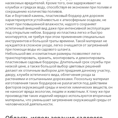
насекомых-вредителей. Кроме того, они задерживают на
клумбах и грядках воду, способствуя ее экономии при поливе и
сокращению количества поливов.
Как и бортовой камень, пластиковый бордюр для дорожек
характеризуется устойчивостью к атмосферным осадкам, не
гниет при повышенной влажности, надолго сохраняет
эстетичный внешний вид даже при интенсивной эксплуатации
под открытым небом. Бордюр из пластика легко и быстро
монтируется, не требуя при этом применения специальных
инструментов и большой траты времени. Такой материал не
нуждается в сложном уходе, легко очищается от загрязнений
при помощи воды из садового шланга.
Небольшой вес и компактные размеры позволяют легко
транспортировать, хранить, монтировать и демонтировать
пластиковые садовые бордюры. Длительный срок службы при
низкой цене, а также большой выбор цветовых решений
делают их отличным выбором для придания дачному участку,
двору, клумбе эстетичного вида, облегчения ухода за
растениями и отсыпанными дорожками. Поскольку материал
изготовления таких бордюров не разлагается под действием
факторов окружающей среды и многих химических веществ, он
не наносит вреда экологии, людям и животным. К тому же при
производстве таких изделий нередко используются вторичные
материалы, что уменьшает загрязнение окружающей среды от
человеческой деятельности.
Область использования садового