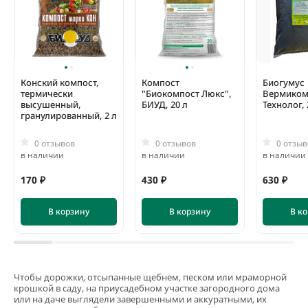
Конский компост,
Компост
Биогумус
термически
"Биокомпост Люкс",
Вермиком
высушенный,
БИУД, 20 л
Технолог, 
гранулированный, 2 л
0 отзывов
0 отзывов
0 отзыв
в наличии
в наличии
в наличии
170 ₽
430 ₽
630 ₽
В корзину
В корзину
В к
Чтобы дорожки, отсыпанные щебнем, песком или мраморной
крошкой в саду, на приусадебном участке загородного дома
или на даче выглядели завершенными и аккуратными, их