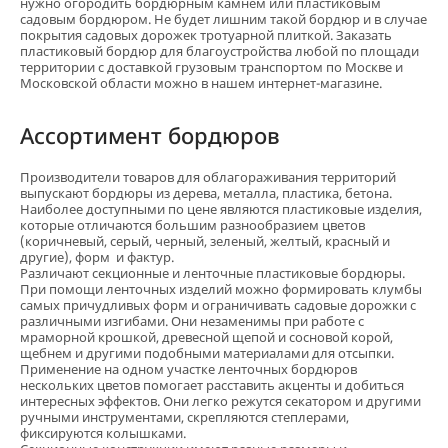
нужно огородить бордюрным камнем или пластиковым
садовым бордюром. Не будет лишним такой бордюр и в случае
покрытия садовых дорожек тротуарной плиткой. Заказать
пластиковый бордюр для благоустройства любой по площади
территории с доставкой грузовым транспортом по Москве и
Московской области можно в нашем интернет-магазине.
Кора сосны Стандарт
нефракционная, 60 л
Ассортимент бордюров
5
6 отзывов
предзаказ
Производители товаров для облагораживания территорий
560 ₽
выпускают бордюры из дерева, металла, пластика, бетона.
Наиболее доступными по цене являются пластиковые изделия,
В корзину
которые отличаются большим разнообразием цветов
(коричневый, серый, черный, зеленый, желтый, красный и
другие), форм и фактур.
Различают секционные и ленточные пластиковые бордюры.
При помощи ленточных изделий можно формировать клумбы
самых причудливых форм и ограничивать садовые дорожки с
различными изгибами. Они незаменимы при работе с
мраморной крошкой, древесной щепой и сосновой корой,
щебнем и другими подобными материалами для отсыпки.
Применение на одном участке ленточных бордюров
нескольких цветов помогает расставить акценты и добиться
интересных эффектов. Они легко режутся секатором и другими
ручными инструментами, скрепляются степлерами,
фиксируются колышками.