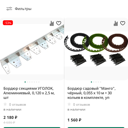
0,015 кг
Фильтры
0,03 кг
0,032 кг
-53%
0,0000111 м3
0,000025 м3
0,00005 м3
0,00015625 м3
Бордюр секциями УГОЛОК,
Бордюр садовый "Манго",
Алюминиевый, 0,120 x 2,5 м,
чёрный, 0,055 x 10 м + 30
шт
кольев в комплекте, уп
0 отзывов
0 отзывов
в наличии
в наличии
2 180 ₽
1 560 ₽
4 686 ₽
10 мм