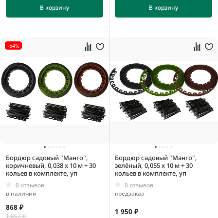
1 мм
В корзину
В корзину
10 мм
100 мм
-54%
0,038*10 м
0,045*1 м
0,045*2 м
0,045*3 м
Бордюр садовый "Манго",
Бордюр садовый "Манго",
коричневый, 0,038 x 10 м + 30
зелёный, 0,055 x 10 м + 30
кольев в комплекте, уп
кольев в комплекте, уп
0 отзывов
0 отзывов
в наличии
предзаказ
868 ₽
1 950 ₽
1 867 ₽