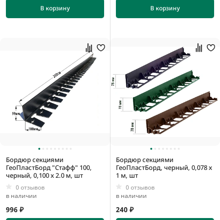
100 мм
В корзину
В корзину
1000 мм
10000 мм
0,5 мм
1 мм
10 мм
100 мм
Бордюр секциями
Бордюр секциями
ГеоПластБорд "Стафф" 100,
ГеоПластБорд, черный, 0,078 x
черный, 0,100 x 2.0 м, шт
1 м, шт
0 отзывов
0 отзывов
в наличии
в наличии
996 ₽
240 ₽
0,5 мм