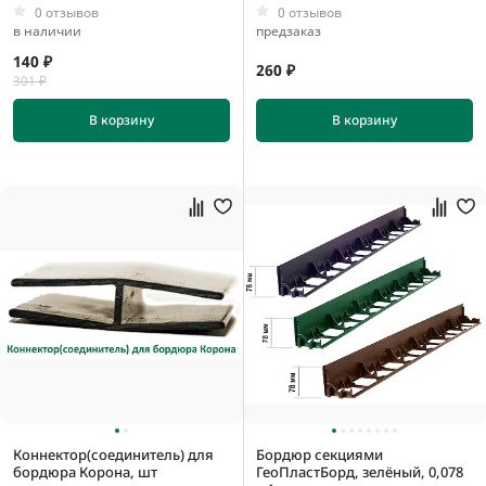
0 отзывов
0 отзывов
в наличии
предзаказ
140 ₽
260 ₽
301 ₽
В корзину
В корзину
Коннектор(соединитель) для
Бордюр секциями
бордюра Корона, шт
ГеоПластБорд, зелёный, 0,078