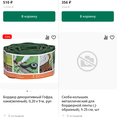
510 ₽
356 ₽
1 096 ₽
764 ₽
В корзину
В корзину
-53%
Бордюр декоративный Гофра,
Скоба-колышек
хаки(зеленый), 0,20 x 9 м, рул
металлический для
бордюрной ленты ( J-
образный), h 25 см, шт
0 отзывов
0 отзывов