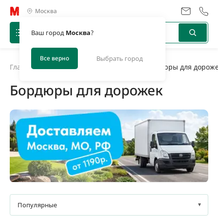
Москва
Ваш город
Москва
?
Все верно
Выбрать город
Главная
/
Каталог
/
Садовые ограждения
/
Бордюры для дорож
Бордюры для дорожек
Товары в наличии
Под заказ
Популярные
0,01 кг