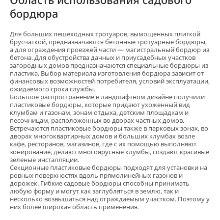
бордюра
Для больших пешеходных тротуаров, вымощенных плиткой
брусчаткой, предназначаются бетонные тротуарные бордюры,
а для ограждения проезжей части — магистральный бордюр из
бетона. Для обустройства дачных и приусадебных участков
загородных домов предназначаются специальные бордюры из
пластика. Выбор материала изготовления бордюра зависит от
финансовых возможностей потребителя, условий эксплуатации,
ожидаемого срока службы.
Большое распространение в ландшафтном дизайне получили
пластиковые бордюры, которые придают ухоженный вид
клумбам и газонам, зонам отдыха, детским площадкам и
песочницам, расположенных во дворах частных домов.
Встречаются пластиковые бордюры также в парковых зонах, во
дворах многоквартирных домов и больших клумбах возле
кафе, ресторанов, магазинов, где с их помощью выполняют
зонирование, делают многоярусные клумбы, создают красивые
зеленые инсталляции.
Секционные пластиковые бордюры подходят для установки на
ровных поверхностях вдоль прямолинейных газонов и
дорожек. Гибкие садовые бордюры способны принимать
любую форму и могут как заглубляться в землю, так и
несколько возвышаться над ограждаемым участком. Поэтому у
них более широкая область применения.