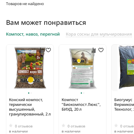
Товаров не найдено
Вам может понравиться
Компост, навоз, перегной
Кора сосны для мульчирования
Конский компост,
Компост
Биогумус
термически
"Биокомпост Люкс",
Вермиком
высушенный,
БИУД, 20 л
Технолог, 
гранулированный, 2 л
0 отзывов
0 отзывов
0 отзыв
в наличии
в наличии
в наличии