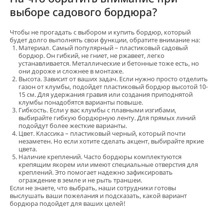
выборе садового бордюра?
Чтобы не прогадать с выбором и купить бордюр, который
будет долго выполнять свои функции, обратите внимание на:
Материал. Самый популярный – пластиковый садовый
бордюр. Он гибкий, не гниет, не ржавеет, легко
устанавливается. Металлические и бетонные тоже есть, но
они дороже и сложнее в монтаже.
Высота. Зависит от ваших задач. Если нужно просто отделить
газон от клумбы, подойдет пластиковый бордюр высотой 10-
15 см. Для удержания гравия или создания приподнятой
клумбы понадобятся варианты повыше.
Гибкость. Если у вас клумбы с плавными изгибами,
выбирайте гибкую бордюрную ленту. Для прямых линий
подойдут более жесткие варианты.
Цвет. Классика – пластиковый черный, который почти
незаметен. Но если хотите сделать акцент, выбирайте яркие
цвета.
Наличие креплений. Часто бордюры комплектуются
крепящим якорем или имеют специальные отверстия для
креплений. Это помогает надежно зафиксировать
ограждение в земле и не рыть траншеи.
Если не знаете, что выбрать, наши сотрудники готовы
выслушать ваши пожелания и подсказать, какой вариант
бордюра подойдет для ваших целей!