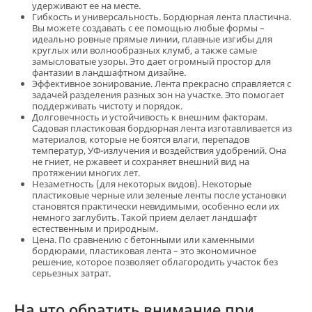
удерживают ее на месте.
Гибкость и универсальность. Бордюрная лента пластична.
Вы можете создавать с ее помощью любые формы –
идеально ровные прямые линии, плавные изгибы для
круглых или волнообразных клумб, а также самые
замысловатые узоры. Это дает огромный простор для
фантазии в ландшафтном дизайне.
Эффективное зонирование. Лента прекрасно справляется с
задачей разделения разных зон на участке. Это помогает
поддерживать чистоту и порядок.
Долговечность и устойчивость к внешним факторам.
Садовая пластиковая бордюрная лента изготавливается из
материалов, которые не боятся влаги, перепадов
температур, УФ-излучения и воздействия удобрений. Она
не гниет, не ржавеет и сохраняет внешний вид на
протяжении многих лет.
Незаметность (для некоторых видов). Некоторые
пластиковые черные или зеленые ленты после установки
становятся практически невидимыми, особенно если их
немного заглубить. Такой прием делает ландшафт
естественным и природным.
Цена. По сравнению с бетонными или каменными
бордюрами, пластиковая лента – это экономичное
решение, которое позволяет облагородить участок без
серьезных затрат.
На что обратить внимание при