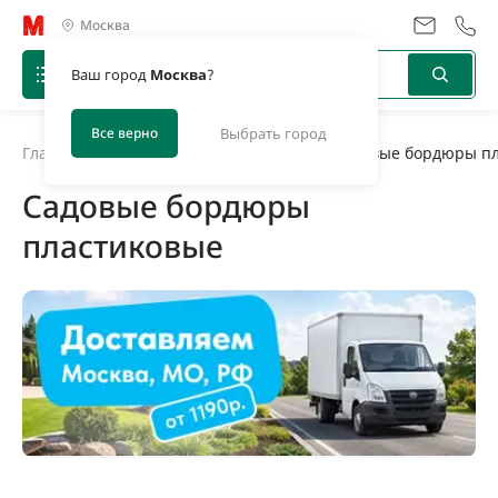
Москва
Ваш город
Москва
?
Все верно
Выбрать город
Главная
/
Каталог
/
Садовые ограждения
/
Садовые бордюры пл
Садовые бордюры
пластиковые