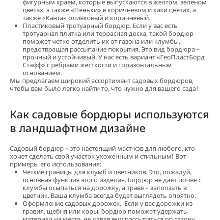
фигурным краем, которые выпускаются в желтом, зеленом
цветах, а также «Пеньки» в коричневом и хаки цветах, а
также «Канта» оливковый и коричневый.
Пластиковый тротуарный бордюр. Если у вас есть
тротуарная плитка или террасная доска, такой бордюр
поможет четко отделить их от газона или клумбы,
предотвращая рассыпание покрытия. Это вид бордюра –
прочный и устойчивый. У нас есть вариант «ГеоПластБорд
Стафф» с ребрами жесткости и горизонтальным
основанием.
Мы предлагаем широкий ассортимент садовых бордюров,
чтобы вам было легко найти то, что нужно для вашего сада!
Как садовые бордюры используются
в ландшафтном дизайне
Садовый бордюр – это настоящий маст-хэв для любого, кто
хочет сделать свой участок ухоженным и стильным! Вот
примеры его использования:
Четкие границы для клумб и цветников. Это, пожалуй,
основная функция этого изделия. Бордюр не дает почве с
клумбы осыпаться на дорожку, а траве – заползать в
цветник. Ваша клумба всегда будет выглядеть опрятно.
Оформление садовых дорожек. Если у вас дорожки из
гравия, щебня или коры, бордюр поможет удержать
материал на месте, не давая ему рассыпаться по газону.