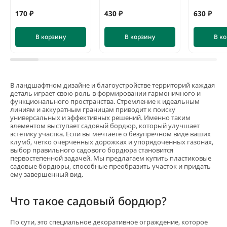
170 ₽
430 ₽
630 ₽
В корзину
В корзину
В к
В ландшафтном дизайне и благоустройстве территорий каждая
деталь играет свою роль в формировании гармоничного и
функционального пространства. Стремление к идеальным
линиям и аккуратным границам приводит к поиску
универсальных и эффективных решений. Именно таким
элементом выступает садовый бордюр, который улучшает
эстетику участка. Если вы мечтаете о безупречном виде ваших
клумб, четко очерченных дорожках и упорядоченных газонах,
выбор правильного садового бордюра становится
Кора сосны Стандарт
первостепенной задачей. Мы предлагаем купить пластиковые
нефракционная, 60 л
садовые бордюры, способные преобразить участок и придать
ему завершенный вид.
5
6 отзывов
предзаказ
Что такое садовый бордюр?
560 ₽
В корзину
По сути, это специальное декоративное ограждение, которое