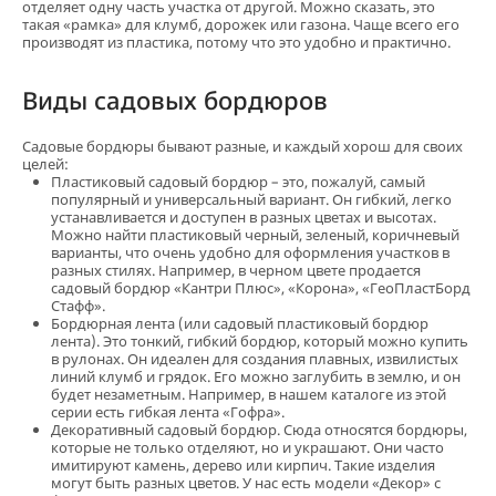
отделяет одну часть участка от другой. Можно сказать, это
такая «рамка» для клумб, дорожек или газона. Чаще всего его
производят из пластика, потому что это удобно и практично.
Виды садовых бордюров
Садовые бордюры бывают разные, и каждый хорош для своих
целей:
Пластиковый садовый бордюр – это, пожалуй, самый
популярный и универсальный вариант. Он гибкий, легко
устанавливается и доступен в разных цветах и высотах.
Можно найти пластиковый черный, зеленый, коричневый
варианты, что очень удобно для оформления участков в
разных стилях. Например, в черном цвете продается
садовый бордюр «Кантри Плюс», «Корона», «ГеоПластБорд
Стафф».
Бордюрная лента (или садовый пластиковый бордюр
лента). Это тонкий, гибкий бордюр, который можно купить
в рулонах. Он идеален для создания плавных, извилистых
линий клумб и грядок. Его можно заглубить в землю, и он
будет незаметным. Например, в нашем каталоге из этой
серии есть гибкая лента «Гофра».
Декоративный садовый бордюр. Сюда относятся бордюры,
которые не только отделяют, но и украшают. Они часто
имитируют камень, дерево или кирпич. Такие изделия
могут быть разных цветов. У нас есть модели «Декор» с