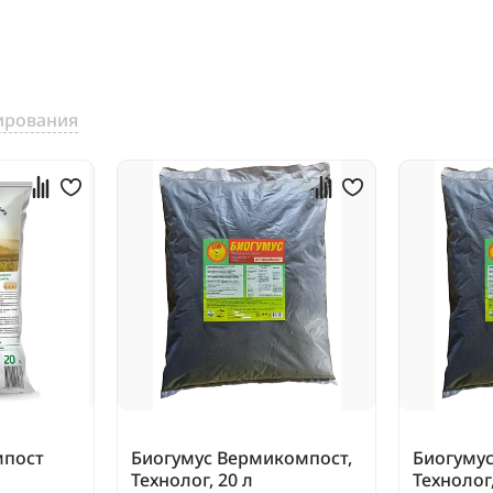
ирования
мпост
Биогумус Вермикомпост,
Биогуму
Технолог, 20 л
Технолог,