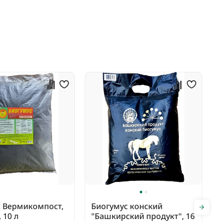
с Вермикомпост,
Биогумус конский
 10 л
"Башкирский продукт", 16