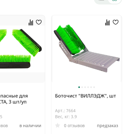
апасные для
Боточист "ВИЛЛЭДЖ", шт
А, 3 шт/уп
Арт.: 7664
75
Вес, кг: 3.9
ывов
в наличии
0 отзывов
предзаказ