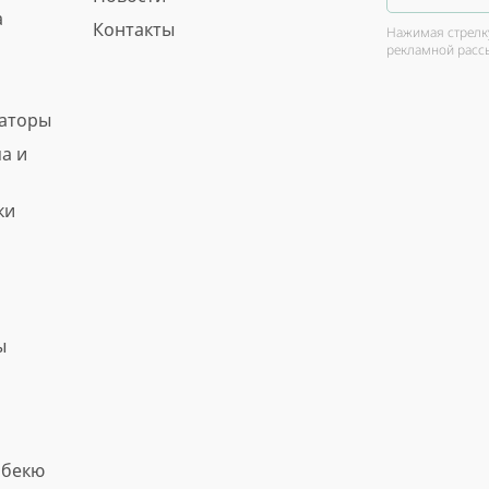
а
Контакты
Нажимая стрелку
рекламной расс
ваторы
а и
ки
ы
рбекю