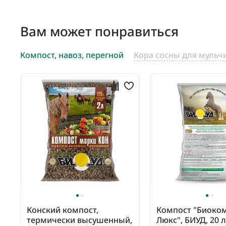
Вам может понравиться
Компост, навоз, перегной
Кора сосны для мульч
Конский компост,
Компост "Биоко
термически высушенный,
Люкс", БИУД, 20 л