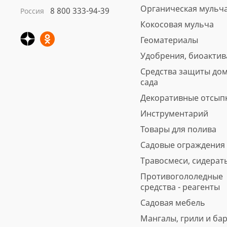
Органическая мульч
8 800 333-94-39
Россия
Кокосовая мульча
Кора сосны Стандарт
Геоматериалы
нефракционная, 60 л
Удобрения, биоакти
Арт.: 4691
Вес, кг: 11.5
Средства защиты дом
сада
5
6 отзывов
предзаказ
Декоративные отсып
560 ₽
Инструментарий
Товары для полива
В корзину
Быстрая покупка
Садовые ограждения
Травосмеси, сидерат
Противогололедные
средства - реагенты
Садовая мебель
Мангалы, грили и ба