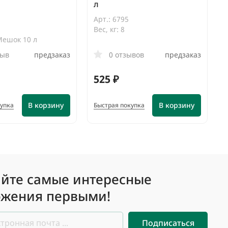
л
Арт.: 6795
Вес, кг: 8
Мешок 10 л
зыв
предзаказ
0 отзывов
предзаказ
525 ₽
В корзину
В корзину
купка
Быстрая покупка
йте самые интересные
жения первыми!
Подписаться