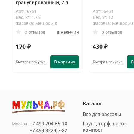
гранулированный, 2 л
Арт.: 6961
Арт.: 6463
Вес, кг: 1.75
Вес, кг: 12
Фасовка: Мешок 2 л
Фасовка: Мешок 20
0 отзывов
в наличии
0 отзывов
170 ₽
430 ₽
В корзину
В
Быстрая покупка
Быстрая покупка
Каталог
Все для рассады
+7 499 704-65-10
Грунт, торф, навоз,
Москва
компост
+7 499 322-07-82