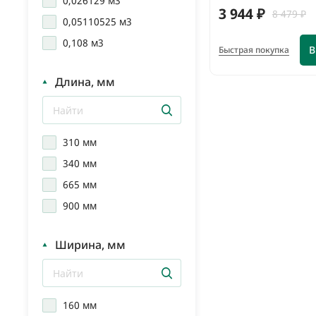
0,026129 м3
3 944 ₽
8 479 ₽
0,05110525 м3
0,108 м3
В
Быстрая покупка
Длина, мм
310 мм
340 мм
665 мм
900 мм
Ширина, мм
160 мм