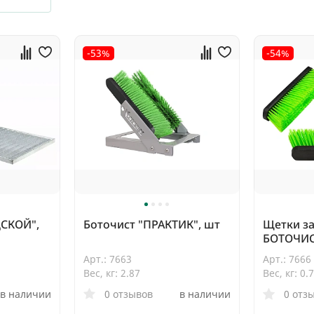
-53%
-54%
ДСКОЙ",
Боточист "ПРАКТИК", шт
Щетки з
БОТОЧИСТ
Арт.: 7663
Арт.: 7666
Вес, кг: 2.87
Вес, кг: 0.
в наличии
0 отзывов
в наличии
0 отз