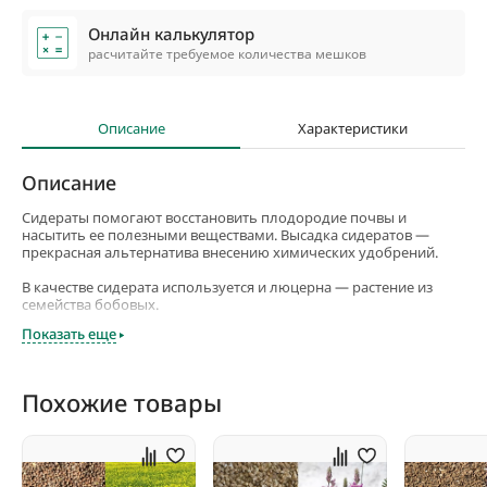
Онлайн калькулятор
расчитайте требуемое количества мешков
Описание
Характеристики
Описание
Сидераты помогают восстановить плодородие почвы и
насытить ее полезными веществами. Высадка сидератов —
прекрасная альтернатива внесению химических удобрений.
В качестве сидерата используется и люцерна — растение из
семейства бобовых.
Показать еще
Бобовые славятся тем, что обитающие на их корнях
клубеньковые бактерии обладают способностью усваивать
азот, содержащийся в воздухе. Этот азот накапливается в
вегетативных органах бобовых.
Похожие товары
После скашивания бобовых азот поступает в почву, а затем
используется растениями, высаженными после сидератов.
Не случайно, бобовые считаются лучшими