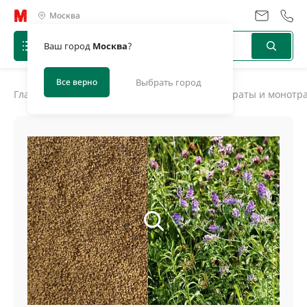
Москва
Ваш город
Москва
?
Все верно
Выбрать город
Главная
/
Каталог
/
Травосмеси, сидераты
/
Сидераты и монотр