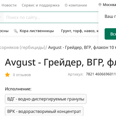
Москв
Новости
Сервис и поддержка
О компании
Ваш 
Сосны
Кора лиственницы
Грунт, торф, навоз, компост
Вс
сорняков (гербициды)
/
Avgust - Грейдер, ВГР, флакон 10
Avgust - Грейдер, ВГР, 
7821 460669601
Артикул:
0 отзывов
Исполнение:
ВДГ - водно-диспергируемые гранулы
ВРК - водорастворимый концентрат