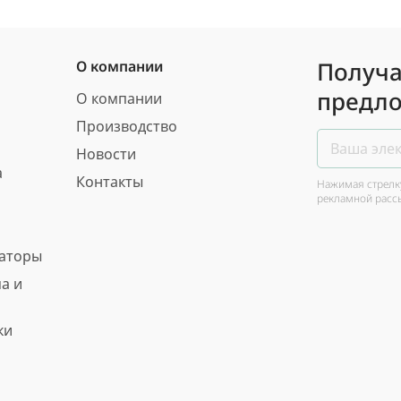
Получа
О компании
предло
О компании
Производство
Новости
а
Контакты
Нажимая стрелку
рекламной расс
ваторы
а и
ки