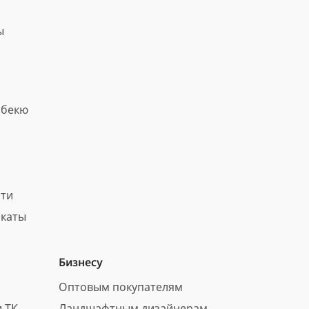
ы
рбекю
сти
каты
Бизнесу
Оптовым покупателям
 ТК
Ландшафтным дизайнерам