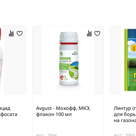
ицид
Avgust - Мохофф, МКЭ,
Линтур (
ифосата
флакон 100 мл
для борь
на газона
Арт.: 7846
Арт.: 7060