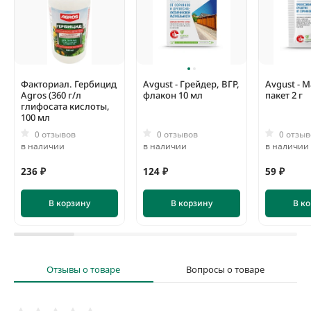
Средство действует быстро: уже через сутки после
опрыскивания мох исчезнет. Препарат не только уничтожает
мох, но и на 2 месяца защищает от его повторного появления.
Факториал. Гербицид
Avgust - Грейдер, ВГР,
Avgust - 
Agros (360 г/л
флакон 10 мл
пакет 2 г
глифосата кислоты,
100 мл
0 отзывов
0 отзывов
0 отзыв
в наличии
в наличии
в наличии
236 ₽
124 ₽
59 ₽
В корзину
В корзину
В к
Отзывы о товаре
Вопросы о товаре