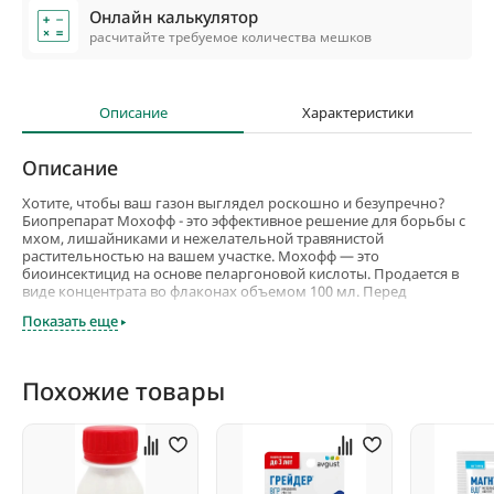
Онлайн калькулятор
расчитайте требуемое количества мешков
Описание
Характеристики
Описание
Хотите, чтобы ваш газон выглядел роскошно и безупречно?
Биопрепарат Мохофф - это эффективное решение для борьбы с
мхом, лишайниками и нежелательной травянистой
растительностью на вашем участке. Мохофф — это
биоинсектицид на основе пеларгоновой кислоты. Продается в
виде концентрата во флаконах объемом 100 мл. Перед
использованием готовят раствор: 100-200 мл концентрата
Показать еще
разводят в 3 литрах воды. Раствором обрабатывают участки
газона или дорожки, пораженные мхом.
Нужно учитывать, что все растения, на которые попал
Похожие товары
препарат, погибнут. Поэтому обработку нужно проводить
аккуратно, стараясь опрыскать только мох и сорняки. Газонные
травы на обработанных участках нужно досеивать. 3 литра
раствора препарата рассчитаны на 1 сотку пораженных мхом и
лишайниками территорий.