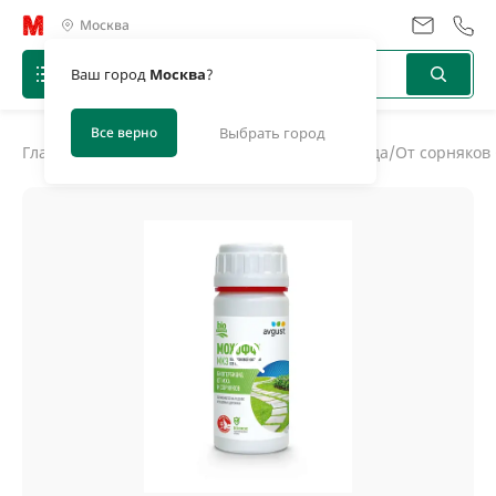
Москва
Ваш город
Москва
?
Все верно
Выбрать город
Главная
/
Каталог
/
Средства защиты дома и сада
/
От сорняков