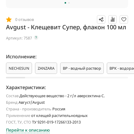
0 отзывов
Avgust - Клещевит Супер, флакон 100 мл
Артикул:
7587
Исполнение:
NЕCHЕSUN
ZANZARA
ВР - водный раствор
ВРК - водор
Характеристики:
Состав
Действующее вещество - 2 г/л аверсектина С.
Бренд
Август/Avgust
Страна - производитель
Россия
Применение
от клещей растительноядных
ГОСТ, ТУ, СТО
ТУ 9291-019-17266133-2013
Перейти к описанию