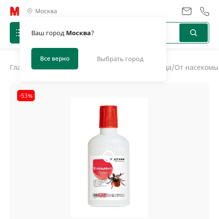
Москва
Ваш город
Москва
?
Все верно
Выбрать город
Главная
/
Каталог
/
Средства защиты дома и сада
/
От насекомы
-53%