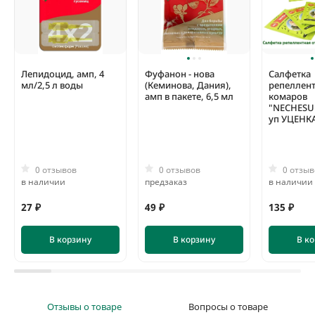
лета и в непосредственной близости от пасеки. При проведении
обработки нужно соблюдать стандартные для всех пестицидов
меры предосторожности: не пить, не принимать пищу, не
курить, обязательно использовать специальную защитную
одежду.
Лепидоцид, амп, 4
Фуфанон - нова
Салфетка
мл/2,5 л воды
(Кеминова, Дания),
репеллент
амп в пакете, 6,5 мл
комаров
"NЕCHЕSUN
уп УЦЕНК
0 отзывов
0 отзывов
0 отзыв
в наличии
предзаказ
в наличии
27 ₽
49 ₽
135 ₽
В корзину
В корзину
В к
Отзывы о товаре
Вопросы о товаре