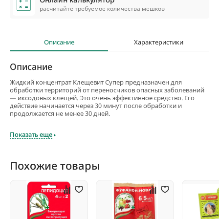
расчитайте требуемое количества мешков
Описание
Характеристики
Описание
Жидкий концентрат Клещевит Супер предназначен для
обработки территорий от переносчиков опасных заболеваний
— иксодовых клещей. Это очень эффективное средство. Его
действие начинается через 30 минут после обработки и
продолжается не менее 30 дней.
Способ обработки — опрыскивание. Для него готовят рабочий
Показать еще
раствор — 5 мл препарата разводят в 1-2 литрах воды. Этого
количества достаточно для обработки 1 сотки участка. Первую
обработку препаратом Клешевит Супер рекомендуется
проводить ранней весной, сразу после того, как сошел снег.
Похожие товары
Именно в этот период клещи особенно активны.
Существует ряд ограничений для использования этого
средства. В частности, им нельзя обрабатывать детские
площадки и земли, на которых выращиваются любые
сельскохозяйственные культуры. Средство токсично для пчел,
поэтому не рекомендуется проведение обработки во время их