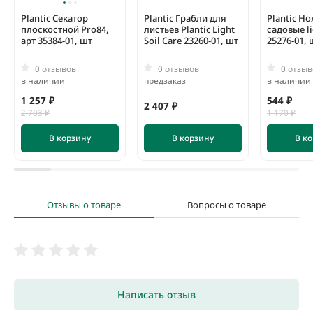
Plantic Секатор
Plantic Грабли для
Plantic Н
плоскостной Pro84,
листьев Plantic Light
садовые li
арт 35384-01, шт
Soil Care 23260-01, шт
25276-01, 
0 отзывов
0 отзывов
0 отзыв
в наличии
предзаказ
в наличии
1 257 ₽
544 ₽
2 407 ₽
2 703 ₽
1 170 ₽
В корзину
В корзину
В к
Отзывы о товаре
Вопросы о товаре
Написать отзыв