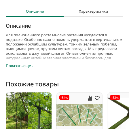
Описание
Характеристики
Описание
Для полноценного роста многие растения нуждаются в
подвязке. Особенно важно помочь удержаться в вертикальном
положении ослабшим культурам, тонким зеленым побегам,
вьющимся цветам, хрупким ветвям рассады. Мы предлагаем
использовать джутовый шпагат. Он выполнен из прочных
натуральных нитей. Материал эластичен и безопасен для
растений. Фиксируя их, он не травмирует листья и стебли, не
Показать еще
выделяет токсичные соединения в окружающую среду. Он
легко разматывается, не запутывается, прочно связывается, не
скользит в руках. Шпагат устойчив к ультрафиолетовому
излучению, механическим и динамическим нагрузкам,
Похожие товары
химическим веществам, не боится чрезмерной влажности и
засухи, не накапливает статическое электричество. Может
использоваться в любых климатических условиях. Он
-54%
-52%
предохраняет садовые и комнатные насаждения от
повреждений, открывает доступ солнечного света, создавая
благоприятные условия. Натуральный шпагат сейчас часто
используют и в декоративных целях.