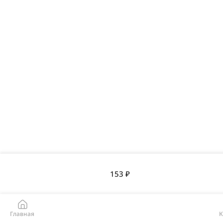
153 ₽
Главная
К