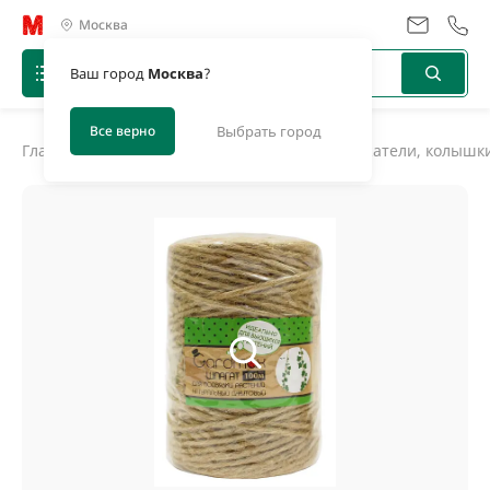
Москва
Ваш город
Москва
?
Все верно
Выбрать город
Главная
/
Каталог
/
Инструментарий
/
Кустодержатели, колышк