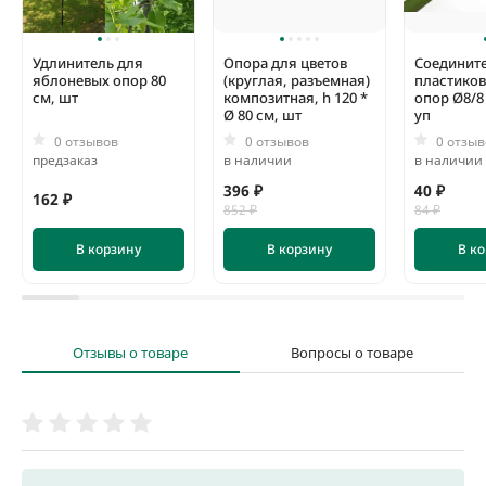
Удлинитель для
Опора для цветов
Соединит
яблоневых опор 80
(круглая, разъемная)
пластиков
см, шт
композитная, h 120 *
опор Ø8/8
Ø 80 см, шт
уп
0 отзывов
0 отзывов
0 отзыв
предзаказ
в наличии
в наличии
396 ₽
40 ₽
162 ₽
852 ₽
84 ₽
В корзину
В корзину
В к
Отзывы о товаре
Вопросы о товаре