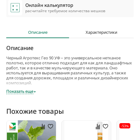
Онлайн калькулятор
расчитайте требуемое количества мешков
Описание
Характеристики
Описание
Черный Агротекс Гео 90 УФ – это универсальное нетканое
полотно, которое отлично подходит для как для ландшафтных
работ, так и в качестве мульчирующего материала. Оно
используется для выращивания различных культур, а также
для создания дорожек, площадок и различных дизайнерских
композиций.
Показать еще
Материал имеет плотность 90 г на квадратный метр. Плотное
полотно хорошо переносит воздействие влаги, высоких и
низких температур. Среди особенностей этого геотекстиля —
улучшенная защита от воздействия ультрафиолета.
Похожие товары
Нетканый геотекстиль для ландшафтных работ - Агротекс Гео
90
-53%
Предназначение:
Цветники;