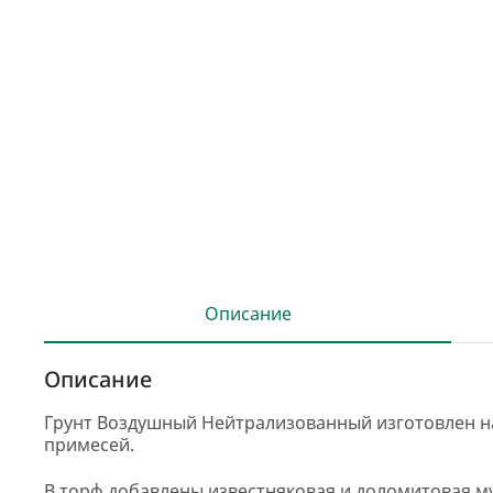
Описание
Описание
Грунт Воздушный Нейтрализованный изготовлен н
примесей.
В торф добавлены известняковая и доломитовая м