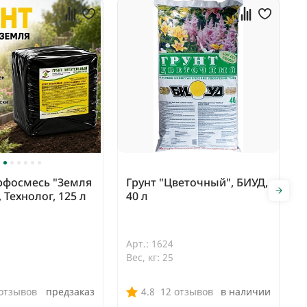
рфосмесь "Земля
Грунт "Цветочный", БИУД,
 Технолог, 125 л
40 л
Арт.: 1624
Вес, кг: 25
 отзывов
предзаказ
4.8
12 отзывов
в наличии