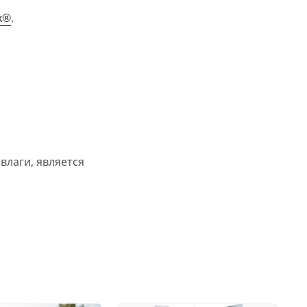
x®
.
влаги, является