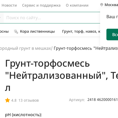
Москв
Новости
Сервис и поддержка
О компании
Ваш 
Сосны
Кора лиственницы
Грунт, торф, навоз, компост
Вс
ородный грунт в мешках
/
Грунт-торфосмесь "Нейтрализо
Грунт-торфосмесь
"Нейтрализованный", Т
л
2418 462000016
Артикул:
4.8
13 отзывов
pH (кислотность):