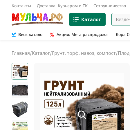
Контакты
Доставка: Курьером и ТК
Сотрудничество
Каталог
Везде
Весь каталог
Акция: Мега распродажа
Кора 
Главная
/
Каталог
/
Грунт, торф, навоз, компост
/
Плод