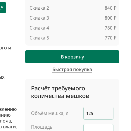
,5
Скидка 2
840 ₽
Скидка 3
800 ₽
Скидка 4
780 ₽
Скидка 5
770 ₽
ого и
В корзину
Быстрая покупка
ых
Расчёт требуемого
количества мешков
овлению
Объём мешка, л
ению
почв,
 влаги.
Площадь