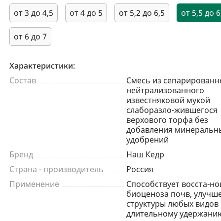
от 3 до 4,5
от 4 до 5
от 5,2 до 6,5
от 5,5 до 6
от 6 до 7
Характеристики:
Состав
Смесь из сепарированн
нейтрализованного
известняковой мукой
слаборазло-жившегося
верхового торфа без
добавления минеральн
удобрений
Бренд
Наш Кедр
Страна - производитель
Россия
Применение
Способствует восста-н
биоценоза почв, улучш
структуры любых видов 
длительному удержанию