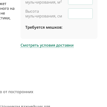
2
мульчирования, м
жет
ного на
Высота
 не
мульчирования, см
стики,
Требуется мешков:
Смотреть условия доставки
о от посторонних
 источником важнейших для