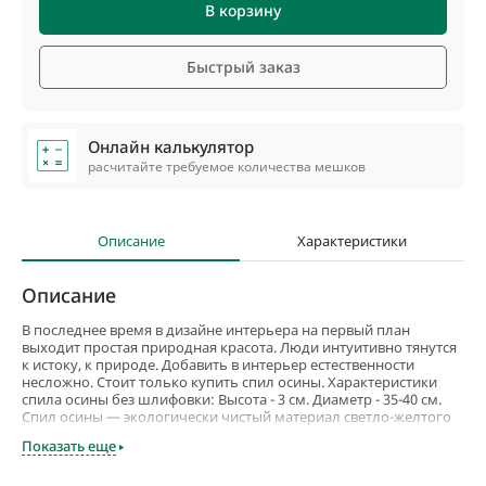
В корзину
Быстрый заказ
Онлайн калькулятор
расчитайте требуемое количества мешков
Описание
Характеристики
Описание
В последнее время в дизайне интерьера на первый план
выходит простая природная красота. Люди интуитивно тянутся
к истоку, к природе. Добавить в интерьер естественности
несложно. Стоит только купить спил осины. Характеристики
спила осины без шлифовки: Высота - 3 см. Диаметр - 35-40 см.
Спил осины — экологически чистый материал светло-желтого
цвета, достаточно легок в обработке, имеет неповторимую
Показать еще
текстуру, долговечен. Осина обладает уникальным свойством:
мягкая податливая в работе, со временем она каменеет,
становится очень прочной. Область применения спилов осины: