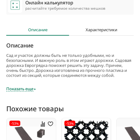
Онлайн калькулятор
расчитайте требуемое количества мешков
Описание
Характеристики
Описание
Сад и участок должны быть не только удобными, но и
безопасными. И важную роль в этом играют дорожки. Садовая
дорожка Еврогрядка поможет решить эту задачу. Причем,
очень быстро. Дорожка изготовлена из прочного пластика и
состоит из секций, которые соединяются между собой.
На установку дорожки требуется совсем немного времени.
Показать еще
Выглядит дорожка эстетично, ее внешний вид имитирует
древесину цвета венге. Конструкция такова, что вода стекает с
дорожки. А антискользящее покрытие гарантирует
безопасность в любую погоду.
Похожие товары
-53%
-53%