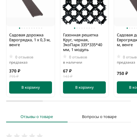
Садовая дорожка
Газонная решетка
Садовая 
Еврогрядка, 1 x 0,3 м,
Круг, черная,
Еврогрядка
венге
ЭкоПарк 335*335*40
м, венге
мм, 1 модуль
0 отзывов
0 отзывов
0 отзыв
предзаказ
в наличии
предзаказ
370 ₽
67 ₽
750 ₽
795 ₽
143 ₽
В корзину
В корзину
В к
Отзывы о товаре
Вопросы о товаре