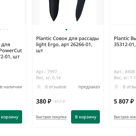
Plantic Совок для рассады
Plantic 
 для
light Ergo, арт 26266-01,
35312-01
PowerCut
шт
72-01, шт
Арт.: 7997
Арт.: 8408
Вес, кг: 0.14
Вес, кг: 1.
в наличии
0 отзывов
предзаказ
0 отз
380 ₽
5 807 ₽
817 ₽
 корзину
В корзину
Быстрая покупка
Быстрая по