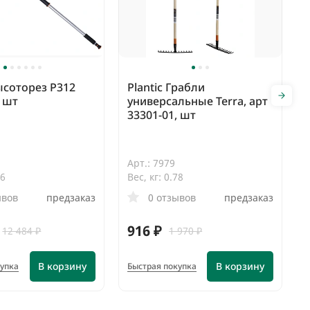
Высоторез P312
Plantic Грабли
, шт
универсальные Terra, арт
33301-01, шт
Арт.: 7979
16
Вес, кг: 0.78
ывов
предзаказ
0 отзывов
предзаказ
916 ₽
12 484 ₽
1 970 ₽
В корзину
В корзину
купка
Быстрая покупка