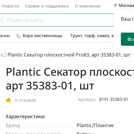
Москв
Новости
Сервис и поддержка
О компании
Ваш 
Сосны
Кора лиственницы
Грунт, торф, навоз, компост
Вс
ic
/
Plantic Секатор плоскостной Pro83, арт 35383-01, шт
Plantic Секатор плоскос
арт 35383-01, шт
8191 35383-01
Артикул:
0 отзывов
Характеристики:
Бренд
Plantic/Плантик