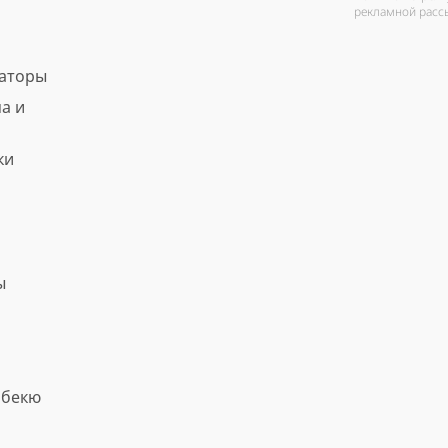
рекламной расс
ваторы
а и
ки
ы
рбекю