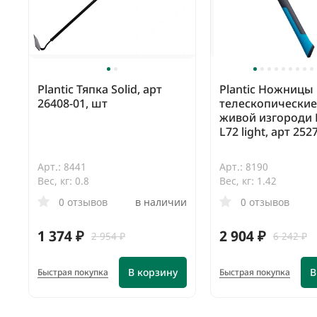
Plantic Тяпка Solid, арт
Plantic Ножницы
26408-01, шт
телескопические
живой изгороди 
L72 light, арт 252
Арт.: 8441
Арт.: 8190
Вес, кг: 0.8
Вес, кг: 1.42
0 отзывов
в наличии
0 отзывов
1 374 ₽
2 904 ₽
2 954 ₽
6 242 ₽
В корзину
В
Быстрая покупка
Быстрая покупка