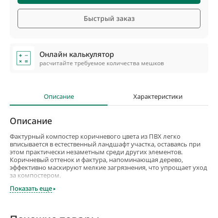
Быстрый заказ
Онлайн калькулятор
расчитайте требуемое количества мешков
Описание
Характеристики
Описание
Фактурный компостер коричневого цвета из ПВХ легко
вписывается в естественный ландшафт участка, оставаясь при
этом практически незаметным среди других элементов.
Коричневый оттенок и фактура, напоминающая дерево,
эффективно маскируют мелкие загрязнения, что упрощает уход
за компостером.
Показать еще
Материал, из которого изготовлен компостер, имеет множество
преимуществ. ПВХ устойчив к воздействию влаги, бактерий и не
привлекает насекомых. Это обеспечивает долгий срок службы
компостера и быстрое превращение органических отходов в