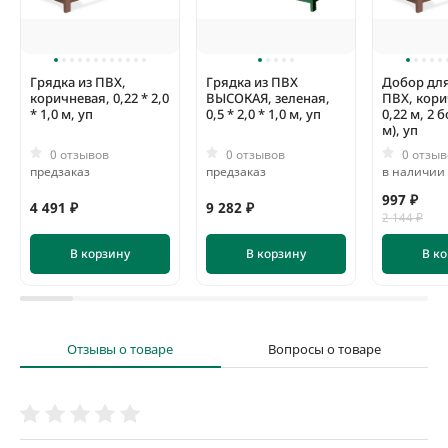
Грядка из ПВХ,
Грядка из ПВХ
Добор для
коричневая, 0,22 * 2,0
ВЫСОКАЯ, зеленая,
ПВХ, кори
* 1,0 м, уп
0,5 * 2,0 * 1,0 м, уп
0,22 м, 2 б
м), уп
0 отзывов
0 отзывов
0 отзыв
предзаказ
предзаказ
в наличии
997 ₽
4 491 ₽
9 282 ₽
2 144 ₽
В корзину
В корзину
В к
Отзывы о товаре
Вопросы о товаре