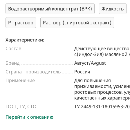
Водорастворимый концентрат (ВРК)
Жидкость
Р - раствор
Раствор (спиртовой экстракт)
Характеристики:
Состав
Действующее вещество -
4(индол-3ил) масляной 
Бренд
Август/Avgust
Страна - производитель
Россия
Применение
Для повышения
приживаемости, усилен
ростовых процессов, у
качественных характер
ГОСТ, ТУ, СТО
ТУ 2449-131-18015953-2
Перейти к описанию