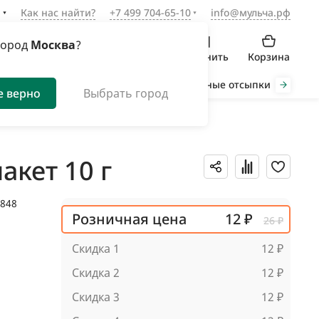
а
Как нас найти?
+7 499 704-65-10
info@мульча.рф
город
Москва
?
Войти
Избранное
Сравнить
Корзина
Органическая мульча
Декоративные отсыпки
Инст
е верно
Выбрать город
акет 10 г
1848
Розничная цена
12 ₽
26 ₽
Скидка 1
12 ₽
Скидка 2
12 ₽
Скидка 3
12 ₽