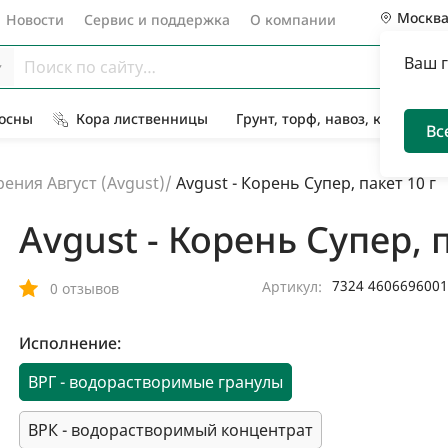
Москв
Новости
Сервис и поддержка
О компании
Ваш 
Сосны
Кора лиственницы
Грунт, торф, навоз, компост
Вс
ения Август (Avgust)
/
Avgust - Корень Супер, пакет 10 г
Avgust - Корень Супер, п
7324 460669600
Артикул:
0 отзывов
Исполнение:
ВРГ - водорастворимые гранулы
ВРК - водорастворимый концентрат