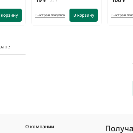
 корзину
В корзину
Быстрая покупка
Быстрая по
варе
Получа
О компании