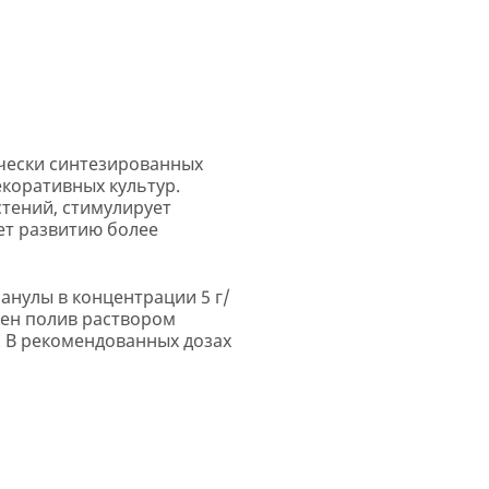
ически синтезированных
екоративных культур.
стений, стимулирует
ет развитию более
анулы в концентрации 5 г/
жен полив раствором
. В рекомендованных дозах