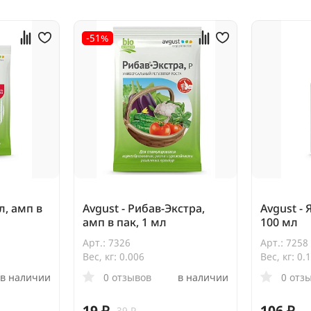
-51%
л, амп в
Avgust - Рибав-Экстра,
Avgust -
амп в пак, 1 мл
100 мл
Арт.: 7326
Арт.: 7258
Вес, кг: 0.006
Вес, кг: 0.
в наличии
0 отзывов
в наличии
0 отз
19 ₽
106 ₽
39 ₽