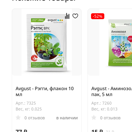
-52%
Avgust - Рэгги, флакон 10
Avgust - Аминозо
мл
пак, 5 мл
Арт.: 7325
Арт.: 7260
Вес, кг: 0.025
Вес, кг: 0.013
0 отзывов
в наличии
0 отзывов
77 ₽
15 ₽
31 ₽