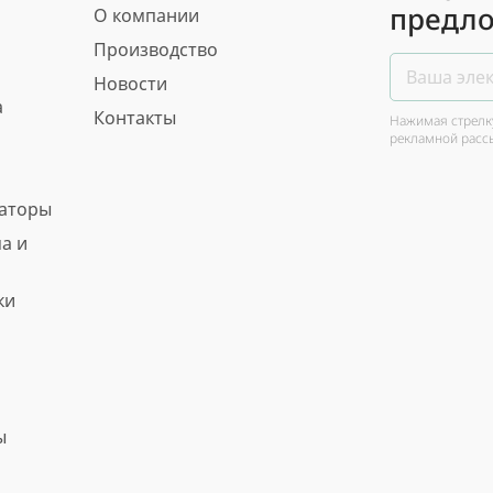
предло
О компании
Производство
Новости
а
Контакты
Нажимая стрелку
рекламной расс
ваторы
а и
ки
ы