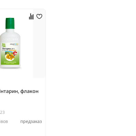
 Янтарин, флакон
123
ывов
предзаказ