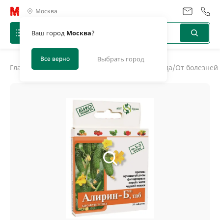
Москва
Ваш город
Москва
?
Все верно
Выбрать город
Главная
/
Каталог
/
Средства защиты дома и сада
/
От болезней