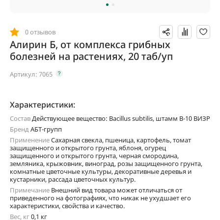
0 отзывов
Алирин Б, от комплекса грибных
болезней на растениях, 20 таб/уп
Артикул:
7065
Характеристики:
Состав
Действующее вещество: Bacillus subtilis, штамм В-10 ВИЗР
Бренд
АБТ-групп
Применение
Сахарная свекла, пшеница, картофель, томат
защищенного и открытого грунта, яблоня, огурец
защищенного и открытого грунта, черная смородина,
земляника, крыжовник, виноград, розы защищенного грунта,
комнатные цветочные культуры, декоративные деревья и
кустарники, рассада цветочных культур.
Примечание
Внешний вид товара может отличаться от
приведенного на фотографиях, что никак не ухудшает его
характеристики, свойства и качество.
Вес, кг
0,1 кг