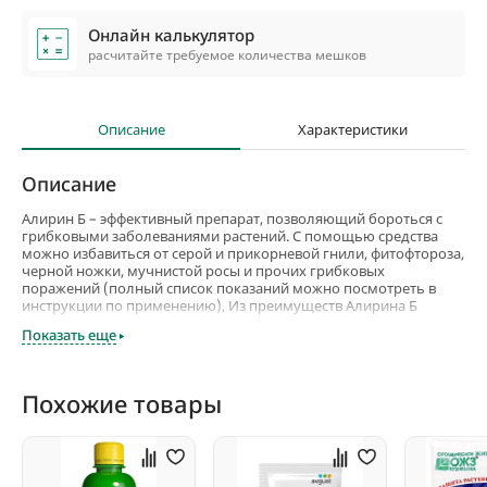
Онлайн калькулятор
расчитайте требуемое количества мешков
Описание
Характеристики
Описание
Алирин Б – эффективный препарат, позволяющий бороться с
грибковыми заболеваниями растений. С помощью средства
можно избавиться от серой и прикорневой гнили, фитофтороза,
черной ножки, мучнистой росы и прочих грибковых
поражений (полный список показаний можно посмотреть в
инструкции по применению), Из преимуществ Алирина Б
можно выделить: экологичность и безопасность (средство не
Показать еще
наносит вреда окружающей среде, при строгом соблюдении
рекомендаций производителя, безопасно для человека и
домашних животных), удобство применения, совместимость с
различными видами удобрений и другими лечебными
Похожие товары
средствами, высокая эффективность. Алирин Б не только лечит
растения, но также способствуют улучшению качества урожая.
После обработки повышается иммунитет садовых и огородных
культур, плоды получаются сочные, крупные, насыщенные
витаминами. Перед использованием препарат растворяют в