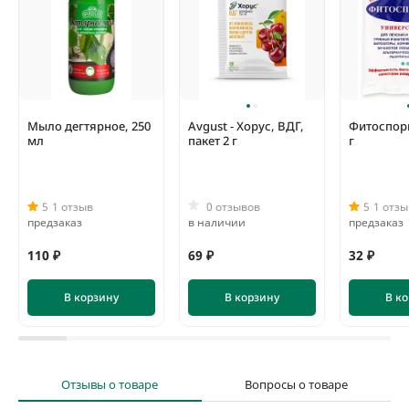
воде. Полученным раствором растения опрыскивают или
поливают под корень.
Мыло дегтярное, 250
Avgust - Хорус, ВДГ,
Фитоспори
мл
пакет 2 г
г
5
1 отзыв
0 отзывов
5
1 отзы
предзаказ
в наличии
предзаказ
110 ₽
69 ₽
32 ₽
В корзину
В корзину
В к
Отзывы о товаре
Вопросы о товаре