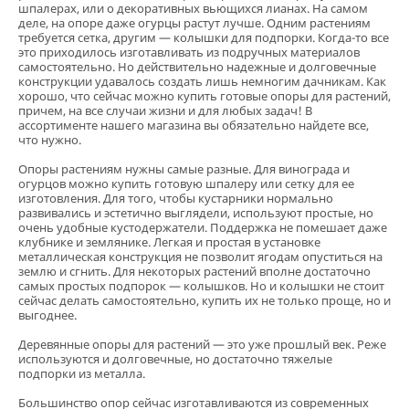
шпалерах, или о декоративных вьющихся лианах. На самом
деле, на опоре даже огурцы растут лучше. Одним растениям
требуется сетка, другим — колышки для подпорки. Когда-то все
это приходилось изготавливать из подручных материалов
самостоятельно. Но действительно надежные и долговечные
конструкции удавалось создать лишь немногим дачникам. Как
хорошо, что сейчас можно купить готовые опоры для растений,
Кора сосны Стандарт
причем, на все случаи жизни и для любых задач! В
нефракционная, 60 л
ассортименте нашего магазина вы обязательно найдете все,
что нужно.
5
6 отзывов
предзаказ
Опоры растениям нужны самые разные. Для винограда и
560 ₽
огурцов можно купить готовую шпалеру или сетку для ее
изготовления. Для того, чтобы кустарники нормально
развивались и эстетично выглядели, используют простые, но
В корзину
очень удобные кустодержатели. Поддержка не помешает даже
клубнике и землянике. Легкая и простая в установке
металлическая конструкция не позволит ягодам опуститься на
землю и сгнить. Для некоторых растений вполне достаточно
самых простых подпорок — колышков. Но и колышки не стоит
сейчас делать самостоятельно, купить их не только проще, но и
выгоднее.
Деревянные опоры для растений — это уже прошлый век. Реже
используются и долговечные, но достаточно тяжелые
подпорки из металла.
Большинство опор сейчас изготавливаются из современных