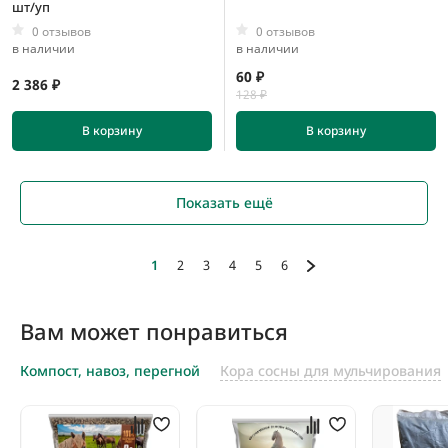
шт/уп
0 отзывов
0 отзывов
в наличии
в наличии
60 ₽
2 386 ₽
128 ₽
В корзину
В корзину
Показать ещё
1
2
3
4
5
6
Вам может понравиться
Компост, навоз, перегной
Кора сосны для мульчирования