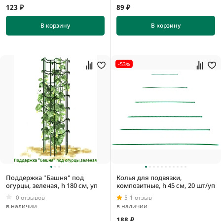
100 мм
123 ₽
89 ₽
11 мм
В корзину
В корзину
110 мм
-53%
10 мм
1000 мм
11 мм
12 мм
Поддержка "Башня" под
Колья для подвязки,
огурцы, зеленая, h 180 см, уп
композитные, h 45 см, 20 шт/уп
0 отзывов
5
1 отзыв
в наличии
в наличии
150*55 см
188 ₽