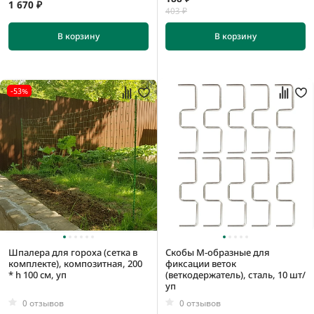
1 670 ₽
35*35 см
403 ₽
55*55 см
В корзину
В корзину
75*75 см
-53%
Шпалера для гороха (сетка в
Скобы M-образные для
комплекте), композитная, 200
фиксации веток
* h 100 cм, уп
(веткодержатель), сталь, 10 шт/
уп
0 отзывов
0 отзывов