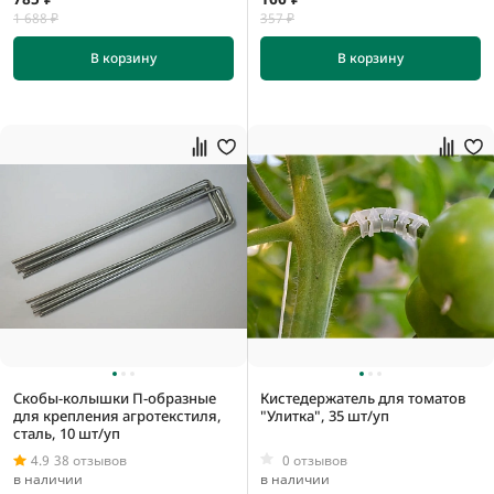
0,00000775 м3
1 688 ₽
357 ₽
0,000011 м3
В корзину
В корзину
0,0000384 м3
100 мм
1000 мм
10000 мм
100000 мм
Скобы-колышки П-образные
Кистедержатель для томатов
для крепления агротекстиля,
"Улитка", 35 шт/уп
сталь, 10 шт/уп
4.9
38 отзывов
0 отзывов
10 мм
в наличии
в наличии