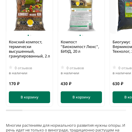
Конский компост,
Компост
Биогумус
термически
"Биокомпост Люкс",
Вермиком
высушенный,
БИУД, 20 л
Технолог, 
гранулированный, 2 л
0 отзывов
0 отзывов
0 отзыв
в наличии
в наличии
в наличии
170 ₽
430 ₽
630 ₽
В корзину
В корзину
В к
Многим растениям для нормального развития нужны опоры. И
речь идет не только о винограде, традиционно растущем на