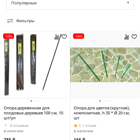
Популярные
Товары в наличии
Фильтры
Под заказ
-53%
-54%
0,01 кг
0,02 кг
0,025 кг
0,03 кг
Опора деревянная для
Опора для цветов (круглая),
плодовых деревьев 100 см, 10
композитная, h 35 * Ø 20 см,
шт/уп
шт
0 отзывов
5
1 отзыв
в наличии
в наличии
0,0000018 м3
785 ₽
166 ₽