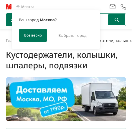
Москва
Ваш город
Москва
?
Все верно
Выбрать город
Главная
/
Каталог
/
Инструментарий
/
Кустодержатели, колышк
Кустодержатели, колышки,
шпалеры, подвязки
Бухта 10 м
Бухта 5 м
Бухта 50 м
Пакет