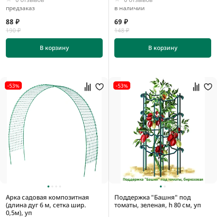
предзаказ
в наличии
88 ₽
69 ₽
190 ₽
148 ₽
В корзину
В корзину
-53%
-53%
Арка садовая композитная
Поддержка "Башня" под
(длина дуг 6 м, сетка шир.
томаты, зеленая, h 80 см, уп
0,5м), уп