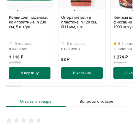
Колья для подвязки,
Опора металл в
Клипсы д
композитные, h 230
пластике, h 120 см,
фиксации 
см, 5 шт/уп
Ø11 мм, шт
1000 шт/у
0 отзывов
0 отзывов
5
2 отзы
в наличии
в наличии
в наличии
1 116 ₽
1 274 ₽
88 ₽
2 400 ₽
2 739 ₽
В корзину
В корзину
В к
Отзывы о товаре
Вопросы о товаре