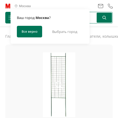
Москва
Ваш город
Москва
?
Все верно
Выбрать город
Главная
/
Каталог
/
Инструментарий
/
Кустодержатели, колышк