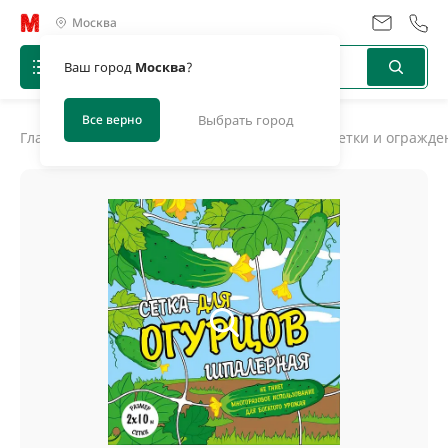
Москва
Ваш город
Москва
?
Все верно
Выбрать город
Главная
/
Каталог
/
Инструментарий
/
Садовые сетки и огражде