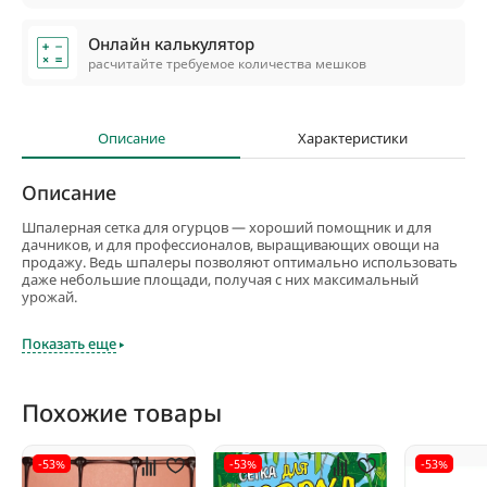
Онлайн калькулятор
расчитайте требуемое количества мешков
Описание
Характеристики
Описание
Шпалерная сетка для огурцов — хороший помощник и для
дачников, и для профессионалов, выращивающих овощи на
продажу. Ведь шпалеры позволяют оптимально использовать
даже небольшие площади, получая с них максимальный
урожай.
Пластиковая сетка позволяет создавать шпалеры любого
Показать еще
размера и любой конструкции. Причем, закрепить пластиковую
сетку можно на опоре любой опоре, от легкого пластикового
столбика до стены или забора. Самый простой способ
крепления сетки — пластиковые хомуты. Но возможны и
Похожие товары
другие варианты.
Сетка из пластика очень прочна, даже большой урожай не
-53%
-53%
-53%
растянет и не порвет ее. Среди преимуществ материала —