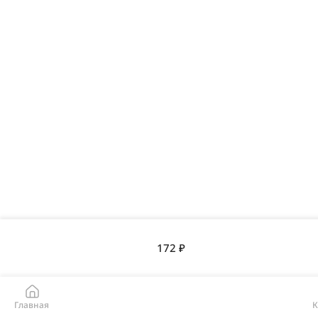
172 ₽
Главная
К