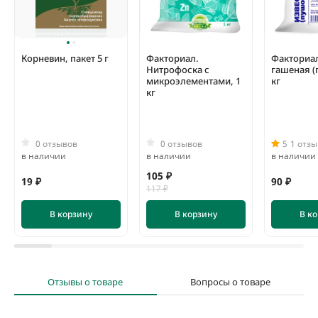
добавок лучше действует на рост и развитие куста и как
следствие способствует хорошему урожаю.
Корневин, пакет 5 г
Факториал.
Факториал
Нитрофоска с
гашеная (
микроэлементами, 1
кг
кг
0 отзывов
0 отзывов
5
1 отзы
в наличии
в наличии
в наличии
105 ₽
19 ₽
90 ₽
117 ₽
В корзину
В корзину
В к
Отзывы о товаре
Вопросы о товаре