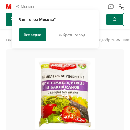
Москва
Ваш город
Москва
?
Все верно
Выбрать город
Главная
/
Каталог
/
Удобрения, биоактиваторы
/
Удобрения Факт