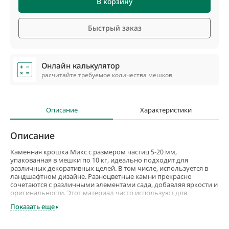
В корзину
Быстрый заказ
Онлайн калькулятор
расчитайте требуемое количества мешков
Описание
Характеристики
Описание
Каменная крошка Микс с размером частиц 5-20 мм,
упакованная в мешки по 10 кг, идеально подходит для
различных декоративных целей. В том числе, используется в
ландшафтном дизайне. Разноцветные камни прекрасно
сочетаются с различными элементами сада, добавляя яркости и
оригинальности. Этот материал часто используют для
украшения клумб, цветников и других малых архитектурных
Показать еще
форм.
Цветная каменная крошка не только красива, но и практична.