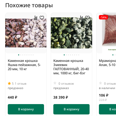
Она устойчива к внешним воздействиям и не требует сложного
Похожие товары
ухода, что делает ее отличным выбором для создания
долговечных и привлекательных элементов дизайна. Каменная
крошка — экологически чистый материал, она безопасна для
-54%
окружающей среды и людей, что делает ее подходящей для
использования в различных условиях.
Каменная крошка
Каменная крошка
Мраморна
Яшма пейзажная, 5-
Змеевик
Алая, 5-10
20 мм, 10 кг
ГАЛТОВАННЫЙ, 20-40
мм, 1000 кг, биг-бэг
5
1 отзыв
0 отзывов
0 отзыв
предзаказ
предзаказ
в наличии
106 ₽
440 ₽
38 390 ₽
228 ₽
В корзину
В корзину
В к