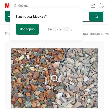
Москва
Ваш город
Москва
?
Все верно
Выбрать город
Главная
/
Каталог
/
Декоративные отсыпки
/
Декоративная кам