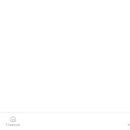
Главная
К