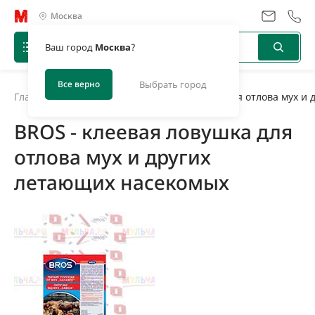
Москва
Ваш город
Москва
?
Все верно
Выбрать город
Главная
/
Новости
/
BROS - клеевая ловушка для отлова мух и
BROS - клеевая ловушка для
отлова мух и других
летающих насекомых