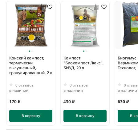
Конский компост,
Компост
Биогумус
термически
"Биокомпост Люкс",
Вермиком
высушенный,
БИУД, 20 л
Технолог, 
гранулированный, 2 л
0 отзывов
0 отзывов
0 отзыв
в наличии
в наличии
в наличии
170 ₽
430 ₽
630 ₽
В корзину
В корзину
В к