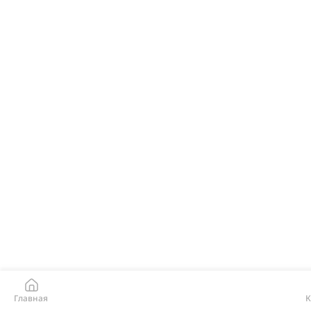
Главная
К