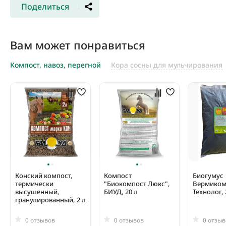
Поделиться
Вам может понравиться
Компост, навоз, перегной
Кора сосны для мульчирования
Конский компост,
Компост
Биогумус
термически
"Биокомпост Люкс",
Вермиком
высушенный,
БИУД, 20 л
Технолог, 
гранулированный, 2 л
0 отзывов
0 отзывов
0 отзыв