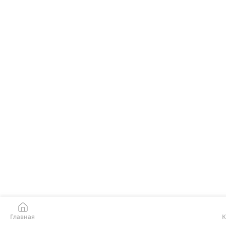
Главная
К