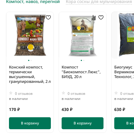
Компост, навоз, перегной
Кора сосны для мульчирования
Конский компост,
Компост
Биогумус
термически
"Биокомпост Люкс",
Вермиком
высушенный,
БИУД, 20 л
Технолог, 
гранулированный, 2 л
0 отзывов
0 отзывов
0 отзыв
в наличии
в наличии
в наличии
170 ₽
430 ₽
630 ₽
В корзину
В корзину
В к