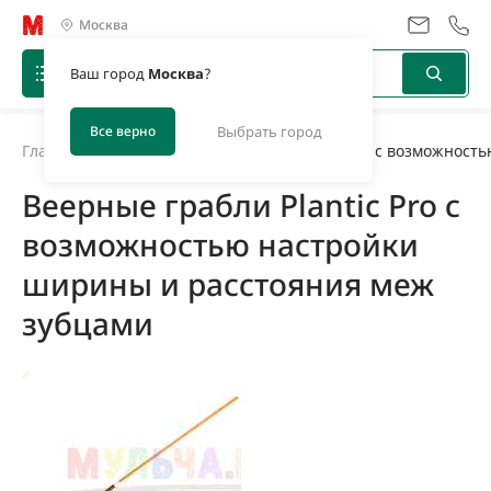
Москва
Ваш город
Москва
?
Все верно
Выбрать город
Главная
/
Новости
/
Веерные грабли Plantic Pro с возможност
Веерные грабли Plantic Pro с
возможностью настройки
ширины и расстояния меж
зубцами