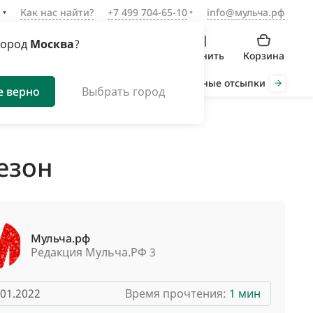
а
Как нас найти?
+7 499 704-65-10
info@мульча.рф
город
Москва
?
Войти
Избранное
Сравнить
Корзина
Органическая мульча
Декоративные отсыпки
Инст
е верно
Выбрать город
езон
Мульча.рф
Редакция Мульча.РФ 3
.01.2022
Время прочтения:
1 мин