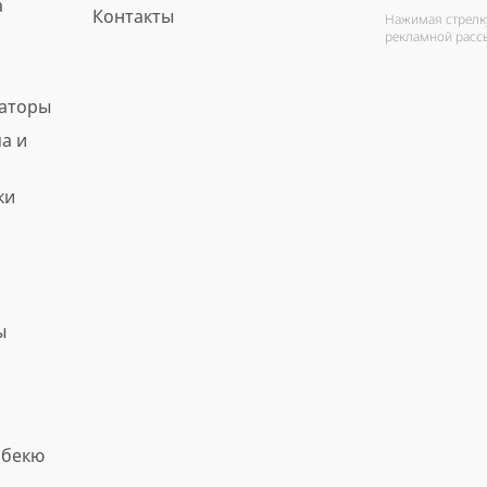
а
Контакты
Нажимая стрелку
рекламной расс
ваторы
а и
ки
ы
рбекю