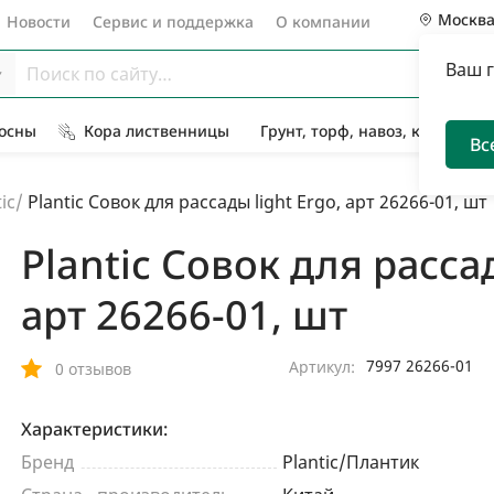
Москв
Новости
Сервис и поддержка
О компании
Ваш 
Сосны
Кора лиственницы
Грунт, торф, навоз, компост
Вс
ic
/
Plantic Совок для рассады light Ergo, арт 26266-01, шт
Plantic Совок для рассад
арт 26266-01, шт
7997 26266-01
Артикул:
0 отзывов
Характеристики:
Бренд
Plantic/Плантик