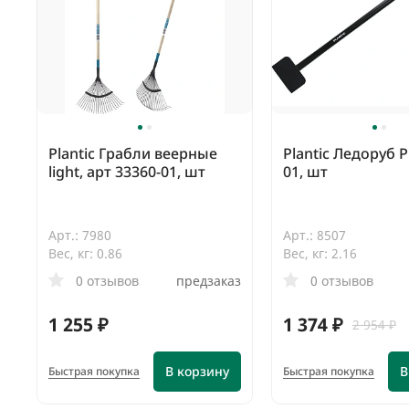
Plantic Грабли веерные
Plantic Ледоруб P
light, арт 33360-01, шт
01, шт
Арт.: 7980
Арт.: 8507
Вес, кг: 0.86
Вес, кг: 2.16
0 отзывов
предзаказ
0 отзывов
1 255 ₽
1 374 ₽
2 954 ₽
В корзину
В
Быстрая покупка
Быстрая покупка