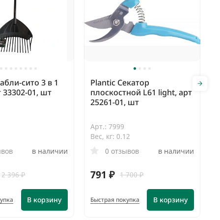
рабли-сито 3 в 1
Plantic Секатор
т 33302-01, шт
плоскостной L61 light, арт
25261-01, шт
Арт.: 7999
9
Вес, кг: 0.12
ывов
в наличии
0 отзывов
в наличии
791 ₽
2 396 ₽
1 700 ₽
В корзину
В корзину
купка
Быстрая покупка