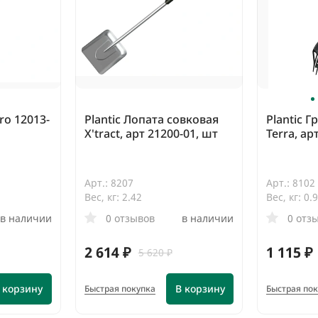
ro 12013-
Plantic Лопата совковая
Plantic Г
X'tract, арт 21200-01, шт
Terra, ар
Арт.: 8207
Арт.: 8102
Вес, кг: 2.42
Вес, кг: 0.
в наличии
0 отзывов
в наличии
0 отз
2 614 ₽
1 115 ₽
5 620 ₽
 корзину
В корзину
Быстрая покупка
Быстрая по