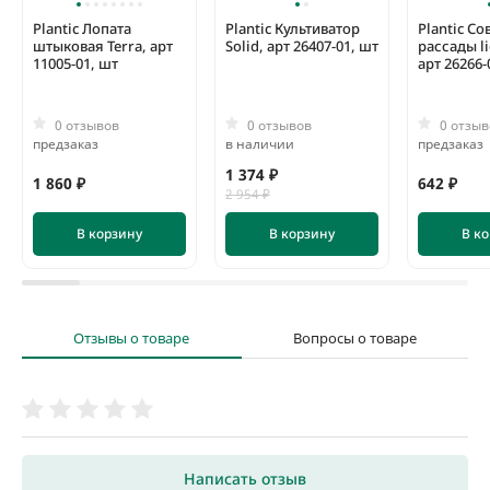
Plantic Лопата
Plantic Культиватор
Plantic Со
штыковая Terra, арт
Solid, арт 26407-01, шт
рассады li
11005-01, шт
арт 26266-
0 отзывов
0 отзывов
0 отзыв
предзаказ
в наличии
предзаказ
1 374 ₽
1 860 ₽
642 ₽
2 954 ₽
В корзину
В корзину
В к
Отзывы о товаре
Вопросы о товаре
Написать отзыв