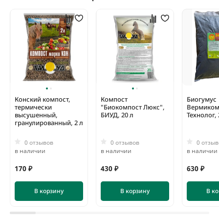
Конский компост,
Компост
Биогумус
термически
"Биокомпост Люкс",
Вермиком
высушенный,
БИУД, 20 л
Технолог, 
гранулированный, 2 л
0 отзывов
0 отзывов
0 отзыв
в наличии
в наличии
в наличии
170 ₽
430 ₽
630 ₽
В корзину
В корзину
В к