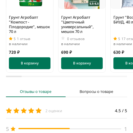
Грунт Агробалт
Грунт Агробалт
Грунт "Во
"Компост -
"Цветочный
БИУД, 40 
Плодородие", мешок
универсальный",
70 л
мешок 70 л
5
1 отзыв
0 отзывов
5
17 от
в наличии
в наличии
в наличии
720 ₽
690 ₽
630 ₽
В корзину
В корзину
В к
Отзывы о товаре
Вопросы о товаре
4.5 / 5
2 оценки
5
1