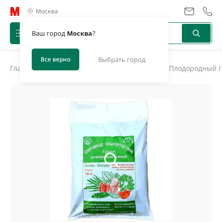
Москва
Ваш город
Москва
?
Все верно
Выбрать город
Главная
/
Каталог
/
Грунт, торф, навоз, компост
/
Плодородный г