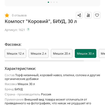
0 отзывов
Компост "Коровий", БИУД, 30 л
Артикул:
1621
Фасовка:
Мешок 12 л
Мешок 2 л
Мешок 20 л
Мешок 30 л
Ме
Характеристики:
Состав
Торф низинный, коровий навоз, опилки, солома и другие
органические добавки
Фасовка
Мешок 30 л
Бренд
БИУД
Страна - производитель
Россия
Примечание
Внешний вид товара может отличаться от
приведенного на фотографиях, что никак не ухудшает его