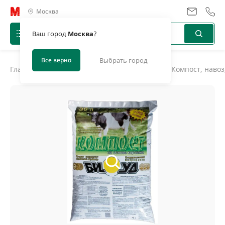
Москва
Ваш город
Москва
?
Все верно
Выбрать город
Главная
/
Каталог
/
Грунт, торф, навоз, компост
/
Компост, навоз