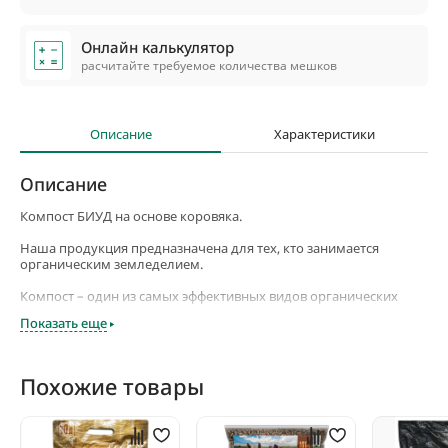
Онлайн калькулятор
расчитайте требуемое количества мешков
Описание
Характеристики
Описание
Компост БИУД на основе коровяка.
Наша продукция предназначена для тех, кто занимается
органическим земледелием.
Компост – один из самых эффективных видов органических
удобрений. Компосты БИУД производятся на специально
Показать еще
созданном оборудовании.
Основой компоста служит органическая масса, которая
подвергается ускоренной ферментации и термической
Похожие товары
обработке при температуре 65-75 градусов в присутствии
кислорода. Этот процесс называется влажным горением.
Перепревание компоста при этой температуре осуществляется