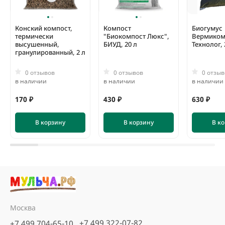
описании
любого товара от DuPont™ Plantex®
.
Конский компост,
Компост
Биогумус
термически
"Биокомпост Люкс",
Вермиком
высушенный,
БИУД, 20 л
Технолог, 
гранулированный, 2 л
0 отзывов
0 отзывов
0 отзыв
в наличии
в наличии
в наличии
170 ₽
430 ₽
630 ₽
В корзину
В корзину
В к
Москва
+7 499 322-07-82
+7 499 704-65-10