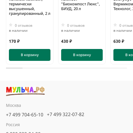
термически
"Биокомпост Люкс",
Вермиком
высушенный,
БИУД, 20 л
Технолог, 
гранулированный, 2 л
0 отзывов
0 отзывов
0 отзыв
в наличии
в наличии
в наличии
170 ₽
430 ₽
630 ₽
В корзину
В корзину
В к
Москва
+7 499 322-07-82
+7 499 704-65-10
Россия