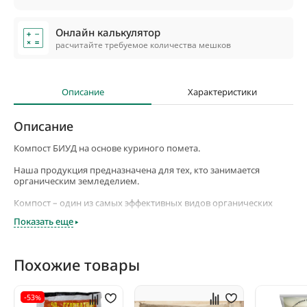
Онлайн калькулятор
расчитайте требуемое количества мешков
Описание
Характеристики
Описание
Компост БИУД на основе куриного помета.
Наша продукция предназначена для тех, кто занимается
органическим земледелием.
Компост – один из самых эффективных видов органических
удобрений. Компосты БИУД производятся на специально
Показать еще
созданном оборудовании.
Основой компоста служит органическая масса, которая
подвергается ускоренной ферментации и термической
Похожие товары
обработке при температуре 65-75 градусов в присутствии
кислорода. Этот процесс называется влажным горением.
-53%
Перепревание компоста при этой температуре осуществляется