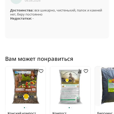
08.08.2026
описании
любого товара от DuPont™ Plantex®
.
Достоинства:
все шикарно, чистенький, палок и камней
нет, беру постоянно
Недостатки:
-
Вам может понравиться
Конский компост,
Компост
Биогумус