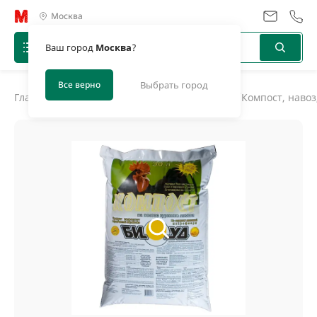
Москва
Ваш город
Москва
?
Все верно
Выбрать город
Главная
/
Каталог
/
Грунт, торф, навоз, компост
/
Компост, навоз