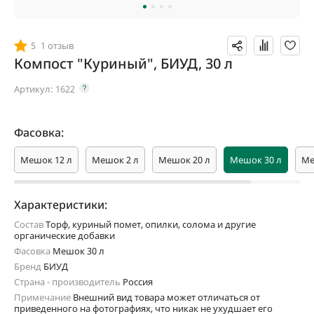
5
1 отзыв
Компост "Куриный", БИУД, 30 л
Артикул:
1622
Фасовка:
Мешок 12 л
Мешок 2 л
Мешок 20 л
Мешок 30 л
Ме
Характеристики:
Состав
Торф, куриный помет, опилки, солома и другие
органические добавки
Фасовка
Мешок 30 л
Бренд
БИУД
Страна - производитель
Россия
Примечание
Внешний вид товара может отличаться от
приведенного на фотографиях, что никак не ухудшает его