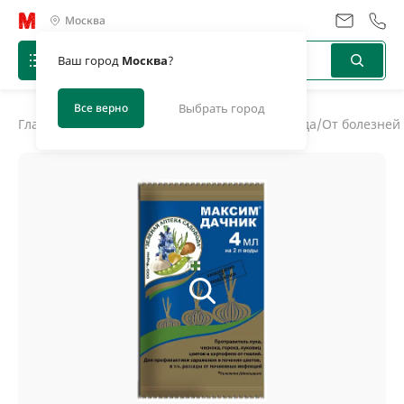
Москва
Ваш город
Москва
?
Все верно
Выбрать город
Главная
/
Каталог
/
Средства защиты дома и сада
/
От болезней