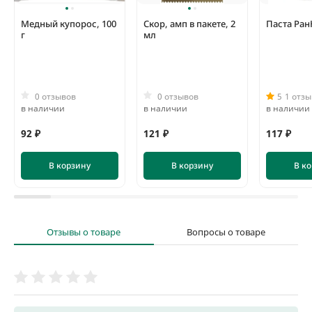
Медный купорос, 100
Скор, амп в пакете, 2
Паста РанН
г
мл
0 отзывов
0 отзывов
5
1 отзы
в наличии
в наличии
в наличии
92 ₽
121 ₽
117 ₽
В корзину
В корзину
В к
Отзывы о товаре
Вопросы о товаре