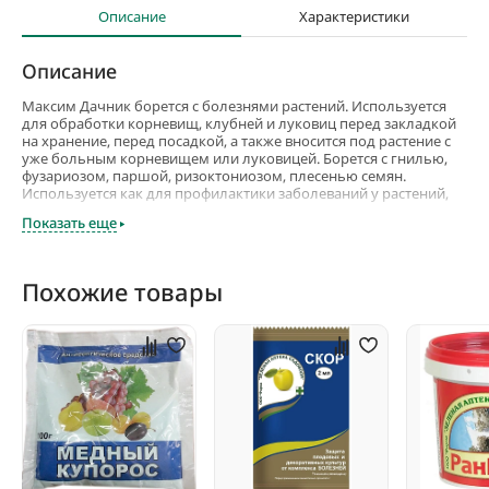
Описание
Характеристики
Описание
Максим Дачник борется с болезнями растений. Используется
для обработки корневищ, клубней и луковиц перед закладкой
на хранение, перед посадкой, а также вносится под растение с
уже больным корневищем или луковицей. Борется с гнилью,
фузариозом, паршой, ризоктониозом, плесенью семян.
Используется как для профилактики заболеваний у растений,
готовящихся к посадке, так и для лечения пораженных
Показать еще
растений. Применяется для гороха, картофеля, луковичных
цветов. Препарат Максим Дачник — это антибиотик
контактного действия, аналогичный природному.
Похожие товары
Этот препарат дезинфицирует почву и посадочный материал, и
образует защитное покрытие, препятствующее возникновению
заболеваний. Растения, обработанные препаратом Максим
Дачник, защищены от болезней все время хранения и роста. Это
средство защищает от болезней не только растения, но и
прикорневой слой почвы. Безопасен для естественной
микрофлоры почвы.