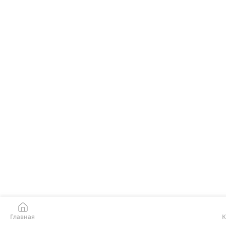
Главная
К