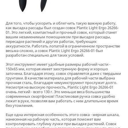
Для того, чтобы ускорить и облегчить такую важную работу,
как высадка рассады был создан совок Plantic Light Ergo 26266-
01. Это легкий, компактный и прочный совок, который станет
вашим незаменимым помощником при высадке рассады,
пересадке растений и других работах, требующих
аккуратности. Работать лопатой в ограниченном пространстве
весьма сложно, а совок Plantic Light Ergo 26266-01 был
разработан специально для таких условий.
Этот инструмент имеет удобные размеры рабочей части -
150х65 мм, которая имеет заостренную форму и хорошо
заточена. Благодаря этому, совок справляется даже с твердыми
грунтами. В качестве материала для рабочей части выбрана
прочная сталь, благодаря чемуинструмент прослужит долго.
Несмотря на высокую прочность, Plantic Light Ergo 26266-01
очень легкий - всего 130 г. Это меньше веса большинства
современных смартфонов! Пластиковая ручка совка удобно
лежит в руке, позволяя вам работать с ним длительное время
без утомления.
Еще одна интересная особенность этого совка - мерная шкала,
нанесенная на рабочую часть, которая поможет вам
контролировать глубину лунки при высадке растений. Совок