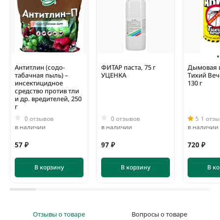
К преимуществам этого почвенного инсектицида можно
отнести:
Безопасность для людей и полезных насекомых;
Длительность действия препарата;
Экономичность.
При ежегодном применении такого средства количество
насекомых-вредителей существенно сократиться.
Антитлин (содо-
ФИТАР паста, 75 г
Дымовая
табачная пыль) –
УЦЕНКА
Тихий Веч
инсектицидное
130 г
средство против тли
и др. вредителей, 250
г
0 отзывов
0 отзывов
5
1 отзы
в наличии
в наличии
в наличии
57 ₽
97 ₽
720 ₽
В корзину
В корзину
В к
Отзывы о товаре
Вопросы о товаре