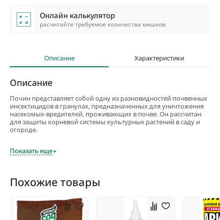
Онлайн калькулятор
расчитайте требуемое количества мешков
Описание
Характеристики
Описание
Почин представляет собой одну из разновидностей почвенных
инсектицидов в гранулах, предназначенных для уничтожения
насекомых-вредителей, проживающих в почве. Он рассчитан
для защиты корневой системы культурных растений в саду и
огороде.
Почин способен эффективно бороться с насекомыми-
Показать еще
вредителями и их личинками. Принцип действия данного
инсектицида заключается в создании защитного барьера
вокруг корневой системы растения.
Похожие товары
Чтоб защитить растения с помощью данного инсектицида,
следует смешать средство с песком в соотношении 1:3 и
равномерно распределить в почве. Для максимально
эффективного применения инсектицида следует не только
перемешивать его с грунтом, но и рассыпать вокруг саженцев.