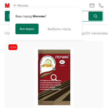
Москва
Ваш город
Москва
?
Все верно
Выбрать город
Главная
/
Каталог
/
Средства защиты дома и сада
/
От насекомы
-52%