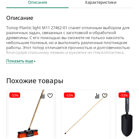
Описание
Характеристики
Описание
Топор Plantic light M11 27462-01 станет отличным выбором для
различных задач, связанных с заготовкой и обработкой
древесины. С его помощью вы сможете не только наколоть
небольшие поленья, но и выполнить различные плотницкие
работы. Этот топор отличается прочностью и долговечностью
благодаря стальному лезвию и рукоятке из стеклопластика.
Показать еще
Общая длина инструмента составляет 45 см, что обеспечивает
хороший рычаг и удобство в использовании. Рабочая ширина
лезвия 14 см позволяет справляться даже с крупными кусками
древесины, а благодаря антифрикционному покрытию, лезвие
Похожие товары
топора легко входит в материал, уменьшая усилия при работе.
-53%
-53%
-53%