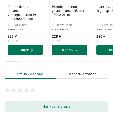
Plantic Щетка -
Plantic Черенок
Plantic Со
насадка
универсальный, арт
Ergo, арт 
универсальная Pro,
13002-01, шт
арт 13081-01, шт
0 отзывов
0 отзывов
0 отзыв
в наличии
в наличии
в наличии
825 ₽
229 ₽
380 ₽
1 774 ₽
492 ₽
817 ₽
В корзину
В корзину
В к
Отзывы о товаре
Вопросы о товаре
Написать отзыв