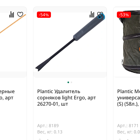
-54%
-53%
еерные
Plantic Удалитель
Plantic 
, арт
сорняков light Ergo, арт
универс
26270-01, шт
(S) (58л.)
Арт.: 8189
Арт.: 8171
Вес, кг: 0.13
Вес, кг: 0.