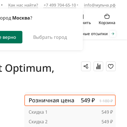
а
Как нас найти?
+7 499 704-65-10
info@мульча.рф
город
Москва
?
Войти
Избранное
Сравнить
Корзина
Органическая мульча
Декоративные отсыпки
Инст
е верно
Выбрать город
ht Optimum,
Розничная цена
549 ₽
1 180 ₽
Скидка 1
549 ₽
Скидка 2
549 ₽