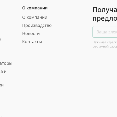
Получа
О компании
предло
О компании
Производство
Новости
а
Контакты
Нажимая стрелку
рекламной расс
ваторы
а и
ки