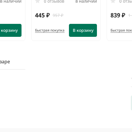
в наличии
0 отзывов
в наличии
0 отз
445 ₽
839 ₽
957 ₽
1
 корзину
В корзину
Быстрая покупка
Быстрая по
варе