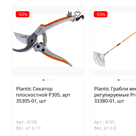
-53%
-53%
Plantic Секатор
Plantic Грабли в
плоскостной P305, арт
регулируемые Pro
35305-01, шт
33380-01, шт
Арт.: 8106
Арт.: 8101
Вес, кг: 0.17
Вес, кг: 0.8