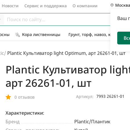
Москв
Новости
Сервис и поддержка
О компании
Ваш 
Сосны
Кора лиственницы
Грунт, торф, навоз, компост
Вс
ic
/
Plantic Культиватор light Optimum, арт 26261-01, шт
Plantic Культиватор lig
арт 26261-01, шт
7993 26261-01
Артикул:
0 отзывов
Характеристики:
Бренд
Plantic/Плантик