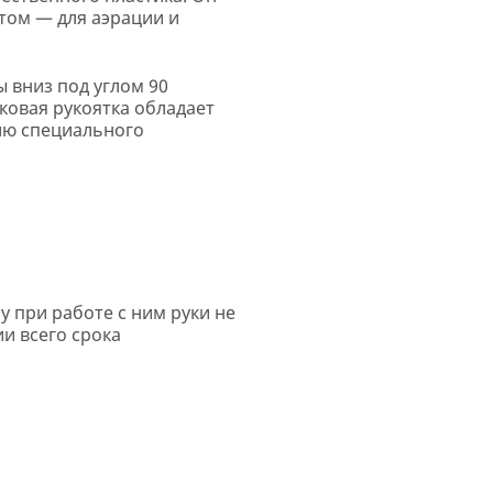
етом — для аэрации и
ы вниз под углом 90
иковая рукоятка обладает
ию специального
у при работе с ним руки не
и всего срока