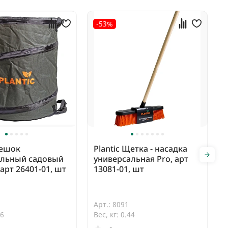
-53%
Мешок
Plantic Щетка - насадка
альный садовый
универсальная Pro, арт
, арт 26401-01, шт
13081-01, шт
Арт.: 8091
06
Вес, кг: 0.44