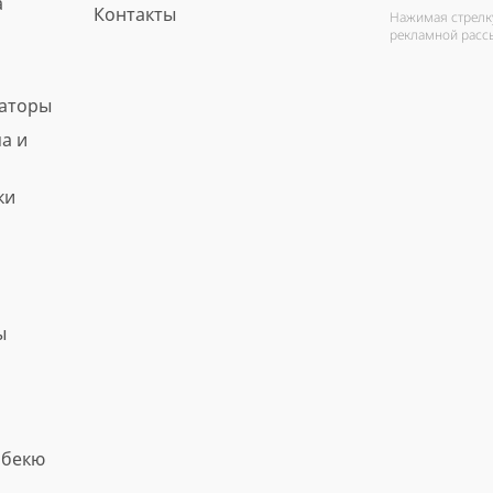
а
Контакты
Нажимая стрелку
рекламной расс
ваторы
а и
ки
ы
рбекю