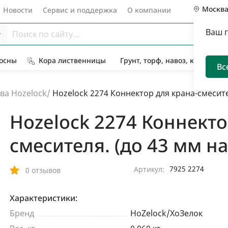
Москв
Новости
Сервис и поддержка
О компании
Ваш 
Сосны
Кора лиственницы
Грунт, торф, навоз, компост
Вс
ва Hozelock
/
Hozelock 2274 Коннектор для крана-смесител
Hozelock 2274 Коннекто
смесителя. (до 43 мм на
7925 2274
Артикул:
0 отзывов
Характеристики:
Бренд
HoZelock/ХоЗелок