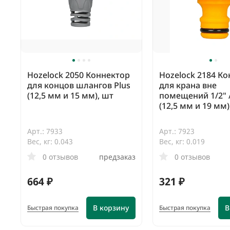
Hozelock 2050 Коннектор
Hozelock 2184 К
для концов шлангов Plus
для крана вне
(12,5 мм и 15 мм), шт
помещений 1/2" /
(12,5 мм и 19 мм)
Арт.: 7933
Арт.: 7923
Вес, кг: 0.043
Вес, кг: 0.019
0 отзывов
предзаказ
0 отзывов
664 ₽
321 ₽
В корзину
В
Быстрая покупка
Быстрая покупка