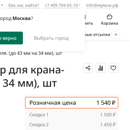
а
Как нас найти?
+7 499 704-65-10
info@мульча.рф
город
Москва
?
Войти
Избранное
Сравнить
Корзина
Органическая мульча
Декоративные отсыпки
Инст
е верно
Выбрать город
я. (до 43 мм на 34 мм), шт
р для крана-
 34 мм), шт
Розничная цена
1 540 ₽
Скидка 1
1 500 ₽
Скидка 2
1 450 ₽