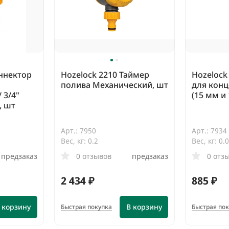
оннектор
Hozelock 2210 Таймер
Hozelock
полива Механический, шт
для конц
 3/4"
(15 мм и
, шт
Арт.: 7950
Арт.: 7934
Вес, кг: 0.2
Вес, кг: 0.
предзаказ
0 отзывов
предзаказ
0 отз
2 434 ₽
885 ₽
 корзину
В корзину
Быстрая покупка
Быстрая по