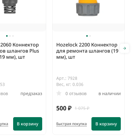
 2060 Коннектор
Hozelock 2200 Коннектор
ов шлангов Plus
для ремонта шлангов (19
 19 мм), шт
мм), шт
Арт.: 7928
053
Вес, кг: 0.036
ывов
предзаказ
0 отзывов
в наличии
500 ₽
1 075 ₽
В корзину
В корзину
купка
Быстрая покупка