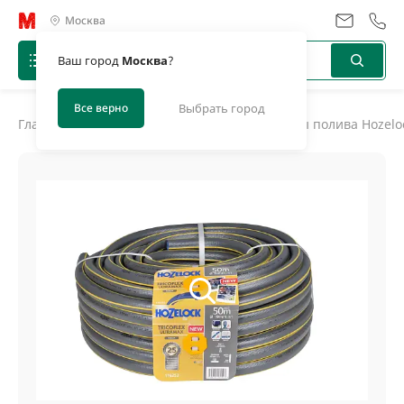
Москва
Ваш город
Москва
?
Все верно
Выбрать город
Главная
/
Каталог
/
Товары для полива
/
Системы полива Hozelo