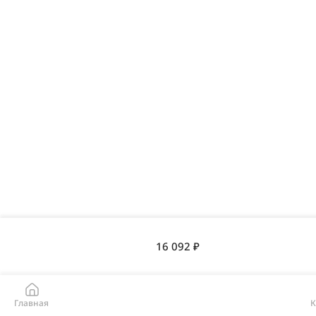
16 092 ₽
Главная
К