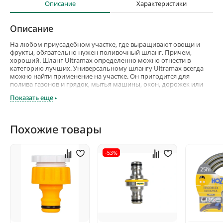
Описание
Характеристики
Описание
На любом приусадебном участке, где выращивают овощи и
фрукты, обязательно нужен поливочный шланг. Причем,
хороший. Шланг Ultramax определенно можно отнести в
категорию лучших. Универсальному шлангу Ultramax всегда
можно найти применение на участке. Он пригодится для
полива газонов и грядок, мытья машины, окон, дорожек или
построек. Продуманная конструкция обеспечивает
Показать еще
комфортную эксплуатацию, а надежная защита от прямых
солнечных лучей и низких температур позволяет использовать
его в любых погодных условиях.
Похожие товары
Кроме всего прочего, шланг Ultramax изготовлен из
экологически чистых материалов, а потому использовать его
абсолютно безопасно, ведь в процессе эксплуатации не
-53%
выделяются никакие вредные вещества. Конструкция шланга
Ultramax надежно защищает его от перегибов и заломов. Это
по-настоящему удобный и надежный шланг, срок службы
которого — не менее двух десятков лет. Шланг разработан
английской компанией Hozelock, а производится во Франции.