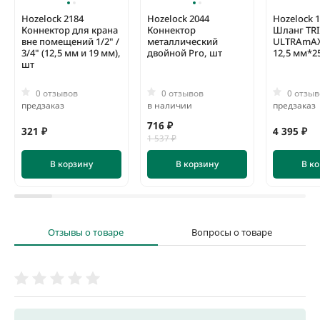
Hozelock 2184
Hozelock 2044
Hozelock 
Коннектор для крана
Коннектор
Шланг TR
вне помещений 1/2" /
металлический
ULTRAmAX
3/4" (12,5 мм и 19 мм),
двойной Pro, шт
12,5 мм*2
шт
0 отзывов
0 отзывов
0 отзыв
предзаказ
в наличии
предзаказ
716 ₽
321 ₽
4 395 ₽
1 537 ₽
В корзину
В корзину
В к
Отзывы о товаре
Вопросы о товаре